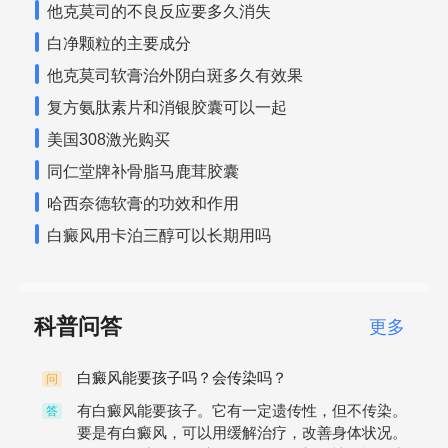
他克莫司的不良反应要多久消失
白净颗粒的主要成分
他克莫司软膏治外阴白斑多久有效果
复方氨肽素片和消银胶囊可以一起
美国308激光购买
同仁堂牌补骨脂马鹿茸胶囊
哈西奈德软膏的功效和作用
白癜风用卡泊三醇可以长期用吗
科普问答
更多
白癜风能要孩子吗？会传染吗？
问
有白癜风能要孩子。它有一定遗传性，但不传染。
答
要是有白癜风，可以用缓解治疗，改善身体状况。