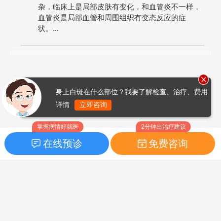
杂，临床上是局部皮肤有变化，和血管炎不一样，
血管炎是局部血管和周围组织有变态反应的症
状。...
身上白斑在什么部位？我要了解检查、治疗、费用
详情
立即咨询
掌握病情好就医
2分钟出治疗建议
在线预诊
免费咨询
首页
|
药品指南
|
FAQ问题
Copyright © 2026
白癜风之家网
版权所有
鲁ICP备14010760号-3
声明：本站内容仅供参考，不作为诊断及医疗依据；部分文字及图
片均来自于网络，如侵犯到您的权益，请及时联系我们进行处理，