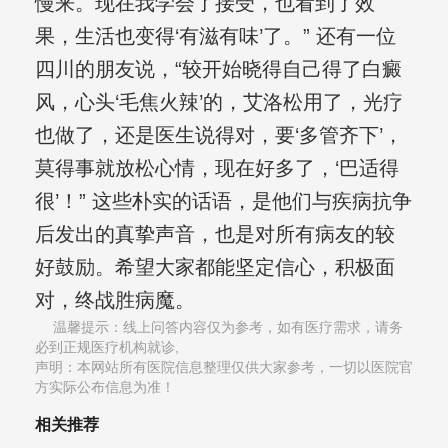
慢来。现在我学会了接受，也看到了效
果，生活也变得‘有滋有味’了。” 还有一位
四川的朋友说，“较开始晓得自己得了白癜
风，心头‘毛焦火辣’的，艾洛松用了，光疗
也做了，还是医生说得对，要‘多管齐下’，
莫得事就放松心情，现在好多了，‘巴适得
很’！” 这些朴实的话语，是他们与疾病抗争
后发出的真挚声音，也是对所有病友的较
好鼓励。希望大家都能坚定信心，积极面
对，终战胜病魔。
温馨提示：线上问答内容仅为参考，如有医疗需求，请务
必到正规医疗机构就诊,
声明：本网站所有医院信息整理仅供大家参考，一切以医院官
方实际公布信息为准！
相关推荐