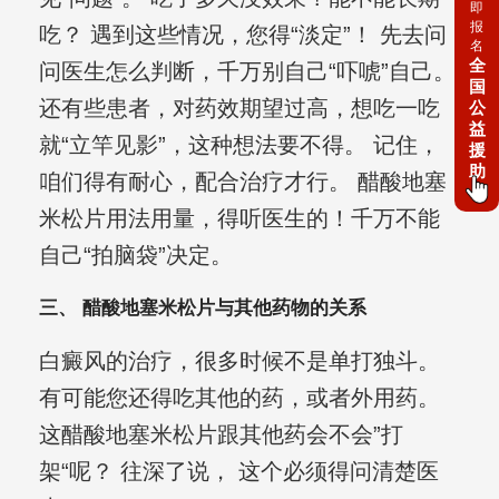
即
报
吃？ 遇到这些情况，您得“淡定”！ 先去问
名
全
问医生怎么判断，千万别自己“吓唬”自己。
国
还有些患者，对药效期望过高，想吃一吃
公
益
就“立竿见影”，这种想法要不得。 记住，
援
助
咱们得有耐心，配合治疗才行。 醋酸地塞
米松片用法用量，得听医生的！千万不能
自己“拍脑袋”决定。
三、 醋酸地塞米松片与其他药物的关系
白癜风的治疗，很多时候不是单打独斗。
有可能您还得吃其他的药，或者外用药。
这醋酸地塞米松片跟其他药会不会”打
架“呢？ 往深了说， 这个必须得问清楚医