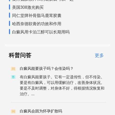
美国308激光购买
同仁堂牌补骨脂马鹿茸胶囊
哈西奈德软膏的功效和作用
白癜风用卡泊三醇可以长期用吗
科普问答
更多
白癜风能要孩子吗？会传染吗？
问
有白癜风能要孩子。它有一定遗传性，但不传染。
答
要是有白癜风，可以用缓解治疗，改善身体状况。
要是不及时调整，对身体不好，得根据情况恢复和
治疗。...
白癜风会因为怀孕扩散吗
问