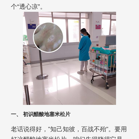
个“透心凉”。
一、 初识醋酸地塞米松片
老话说得好，"知己知彼，百战不殆"。要用