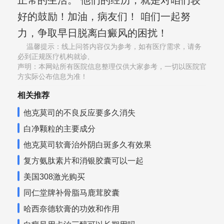
正常的生活。 他们的经历，就是对咱们较
好的鼓励！加油，病友们！ 咱们一起努
力，争取早日脱离白癜风的困扰！
温馨提示：线上问答内容仅为参考，如有医疗需求，请务
必到正规医疗机构就诊,
声明：本网站所有医院信息整理仅供大家参考，一切以医院官
方实际公布信息为准！
相关推荐
他克莫司的不良反应要多久消失
白净颗粒的主要成分
他克莫司软膏治外阴白斑多久有效果
复方氨肽素片和消银胶囊可以一起
美国308激光购买
同仁堂牌补骨脂马鹿茸胶囊
哈西奈德软膏的功效和作用