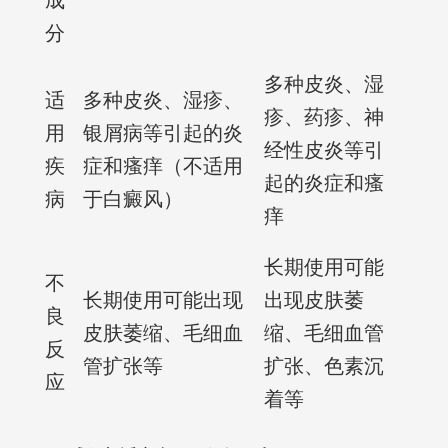
成
分
多种皮炎、湿
适
多种皮炎、湿疹、
疹、药疹、神
用
银屑病等引起的炎
经性皮炎等引
疾
症和瘙痒（不适用
起的炎症和瘙
病
于白癜风）
痒
长期使用可能
不
长期使用可能出现
出现皮肤萎
良
皮肤萎缩、毛细血
缩、毛细血管
反
管扩张等
扩张、色素沉
应
着等