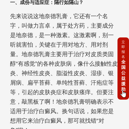
一、成份与适应症：隔行如隔山？
先来说说这地奈德乳膏，它还有一个名
字，叫做力言卓，属于处方药，主要成分
是地奈德，是一种激素。这激素啊，别一
立
听就害怕，关键在于用对地方、用对剂
即
报
量。地奈德乳膏主要用于治疗对皮质类固
名
全
醇“有感觉”的各种皮肤病，像什么接触性皮
国
炎、神经性皮炎、脂溢性皮炎、湿疹、银
公
益
屑病、扁平苔藓、单纯性苔藓、汗疱症等
援
助
等，引起的皮肤炎症和皮肤瘙痒。但要注
意，敲黑板了啊！地奈德乳膏明确表示不
适用于治疗白癜风。换句话说，如果您是
想用它来治疗白癜风，那可就找错“对