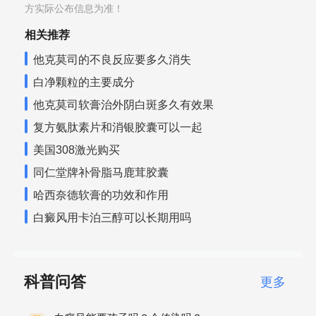
方实际公布信息为准！
相关推荐
他克莫司的不良反应要多久消失
白净颗粒的主要成分
他克莫司软膏治外阴白斑多久有效果
复方氨肽素片和消银胶囊可以一起
美国308激光购买
同仁堂牌补骨脂马鹿茸胶囊
哈西奈德软膏的功效和作用
白癜风用卡泊三醇可以长期用吗
科普问答
更多