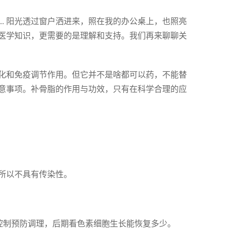
.. 阳光透过窗户洒进来，照在我的办公桌上，也照亮
医学知识，更需要的是理解和支持。我们再来聊聊关
化和免疫调节作用。但它并不是啥都可以药，不能替
意事项。补骨脂的作用与功效，只有在科学合理的应
所以不具有传染性。
%控制预防调理，后期看色素细胞生长能恢复多少。