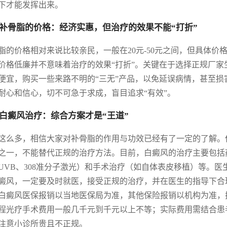
下才能发挥出来。
补骨脂的价格：经济实惠，但治疗的效果不能“打折”
脂的价格相对来说比较亲民，一般在20元-50元之间，但具体
价格低廉并不意味着治疗的效果“打折”。关键在于选择正规厂
便宜，购买一些来路不明的“三无”产品，以免延误病情，甚至
耐心和信心，切不可急于求成，盲目追求“有效”。
白癜风治疗：综合方案才是“王道”
这么多，相信大家对补骨脂的作用与功效已经有了一定的了解。
之一，不能替代正规的治疗方法。目前，白癜风的治疗主要包括
UVB、308准分子激光）和手术治疗（如自体表皮移植）等。
癜风，一定要及时就医，接受正规的治疗，并在医生的指导下合
白癜风医保报销以当地医保局为准，其他保险报销以机构为准，
程光疗手术费用一般几千元到千元以上不等；实际费用需结合患
注意小诊所贵且不正规。