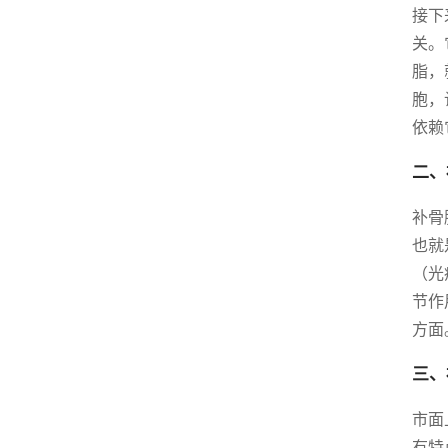
接下
关。
脂，
胞，
依赖
二、
补骨
也就
（光
节作
方面
三、
市面
有特