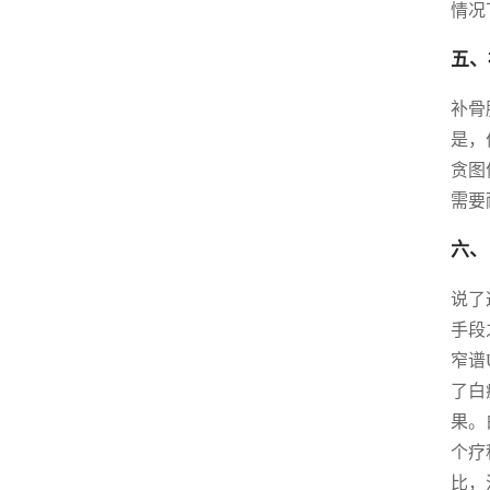
情况
五、
补骨
是，
贪图
需要
六、
说了
手段
窄谱
了白
果。
个疗
比，