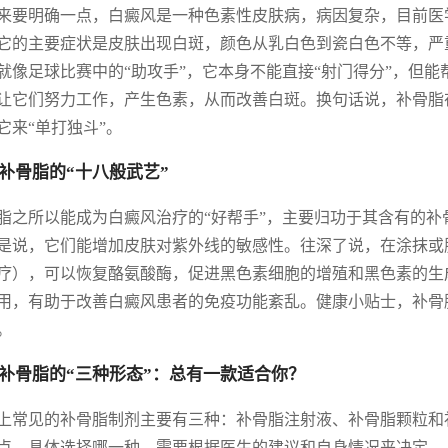
来要明确一点，白癜风是一种色素性皮肤病，病因复杂，目前医
它的主要症状是皮肤出现白斑，颜色从乳白色到瓷白色不等，严
就像足球比赛中的“助攻手”，它本身不能直接“射门得分”，但能
让它们努力工作，产生色素，从而改善白斑。换句话说，补骨脂
它来“单打独斗”。
补骨脂的“十八般武艺”
脂之所以能成为白癜风治疗的“好帮手”，主要归功于其含有的
是说，它们能增加皮肤对紫外线的敏感性。往深了说，在涂抹或
疗），可以恢复酪氨酸酶，促进黑色素细胞的增殖和黑色素的生
用，有助于改善白癜风患者的免疫功能紊乱。健康小贴士，补骨
。
补骨脂的“三种形态”：总有一款适合你？
上常见的补骨脂制剂主要有三种：补骨脂注射液、补骨脂颗粒和
点，具体选择哪一种，需要根据医生的建议和自身情况来决定。