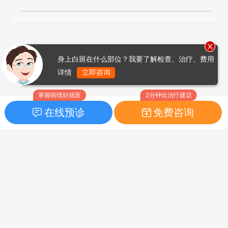
身上白斑在什么部位？我要了解检查、治疗、费用
详情
立即咨询
掌握病情好就医
2分钟出治疗建议
在线预诊
免费咨询
首页
|
药品指南
|
FAQ问题
Copyright © 2026
白癜风之家网
版权所有
鲁ICP备14010760号-3
声明：本站内容仅供参考，不作为诊断及医疗依据；部分文字及图
片均来自于网络，如侵犯到您的权益，请及时联系我们进行处理，
联系邮箱：skinhealth#foxmail.com（#改为@）。