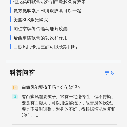
他克莫司软膏治外阴白斑多久有效果
复方氨肽素片和消银胶囊可以一起
美国308激光购买
同仁堂牌补骨脂马鹿茸胶囊
哈西奈德软膏的功效和作用
白癜风用卡泊三醇可以长期用吗
科普问答
更多
白癜风能要孩子吗？会传染吗？
问
有白癜风能要孩子。它有一定遗传性，但不传染。
答
要是有白癜风，可以用缓解治疗，改善身体状况。
要是不及时调整，对身体不好，得根据情况恢复和
治疗。...