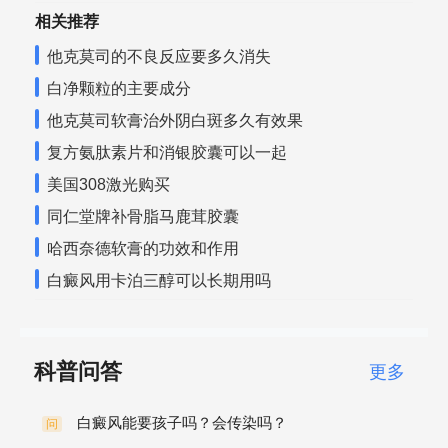
相关推荐
他克莫司的不良反应要多久消失
白净颗粒的主要成分
他克莫司软膏治外阴白斑多久有效果
复方氨肽素片和消银胶囊可以一起
美国308激光购买
同仁堂牌补骨脂马鹿茸胶囊
哈西奈德软膏的功效和作用
白癜风用卡泊三醇可以长期用吗
科普问答
更多
白癜风能要孩子吗？会传染吗？
问