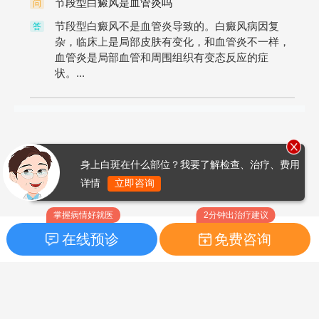
节段型白癜风是血管炎吗
问
节段型白癜风不是血管炎导致的。白癜风病因复
答
杂，临床上是局部皮肤有变化，和血管炎不一样，
血管炎是局部血管和周围组织有变态反应的症
状。...
身上白斑在什么部位？我要了解检查、治疗、费用
详情
立即咨询
掌握病情好就医
2分钟出治疗建议
在线预诊
免费咨询
首页
|
药品指南
|
FAQ问题
Copyright © 2026
白癜风之家网
版权所有
鲁ICP备14010760号-3