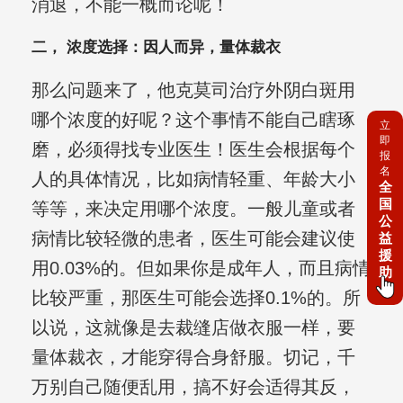
消退，不能一概而论呢！
二， 浓度选择：因人而异，量体裁衣
那么问题来了，他克莫司治疗外阴白斑用
哪个浓度的好呢？这个事情不能自己瞎琢
立
即
磨，必须得找专业医生！医生会根据每个
报
名
人的具体情况，比如病情轻重、年龄大小
全
国
等等，来决定用哪个浓度。一般儿童或者
公
病情比较轻微的患者，医生可能会建议使
益
援
用0.03%的。但如果你是成年人，而且病情
助
比较严重，那医生可能会选择0.1%的。所
以说，这就像是去裁缝店做衣服一样，要
量体裁衣，才能穿得合身舒服。切记，千
万别自己随便乱用，搞不好会适得其反，