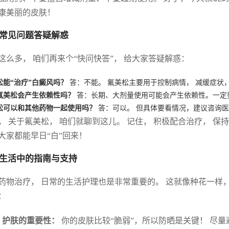
康美丽的皮肤！
常见问题答疑解惑
这么多， 咱们再来个“快问快答”， 给大家答疑解惑：
松能“治疗”白癜风吗？
答：不能。 氟美松主要用于控制病情， 减缓症状，
氟美松会产生依赖性吗？
答：长期、大剂量使用可能会产生依赖性。一定
松可以和其他药物一起使用吗？
答：可以。 但具体要看情况，建议咨询医
， 关于氟美松， 咱们就聊到这儿。 记住， 积极配合治疗， 保
大家都能早日“白”回来！
生活中的指南与支持
药物治疗， 日常的生活护理也是非常重要的。 这就像种花一样，
：
.
护肤的重要性：
你的皮肤比较“脆弱”，所以防晒是关键！ 尽