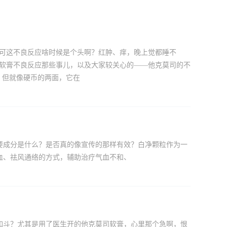
，可这不良反应啥时候是个头啊？红肿、痒，晚上觉都睡不
司软膏不良反应那些事儿，以及大家较关心的——他克莫司的不
，但就像硬币的两面，它在
要成分是什么？是否真的像宣传的那样有效？白净颗粒作为一
血、祛风通络的方式，辅助治疗气血不和、
如斗？尤其是用了医生开的他克莫司软膏，心里那个急啊，恨