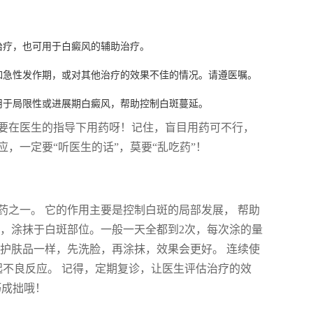
治疗，也可用于白癜风的辅助治疗。
如急性发作期，或对其他治疗的效果不佳的情况。请遵医嘱。
用于局限性或进展期白癜风，帮助控制白斑蔓延。
要在医生的指导下用药呀！记住，盲目用药可不行，
，一定要“听医生的话”，莫要“乱吃药”！
之一。 它的作用主要是控制白斑的局部发展， 帮助
导，涂抹于白斑部位。一般一天全都到2次，每次涂的量
护肤品一样，先洗脸，再涂抹，效果会更好。 连续使
引起不良反应。 记得，定期复诊，让医生评估治疗的效
巧成拙哦！