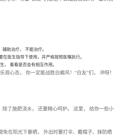
 辅助治疗， 不能治疗。
要在医生指导下使用，并严格按照医嘱执行。
生， 看看是否会有相互作用。
持乐观心态， 你一定能战胜白癜风！“白友”们， 冲呀！
 除了施肥浇水， 还要精心呵护。 这里， 给你一些小
量避免在阳光下暴晒， 外出时要打伞、戴帽子、抹防晒