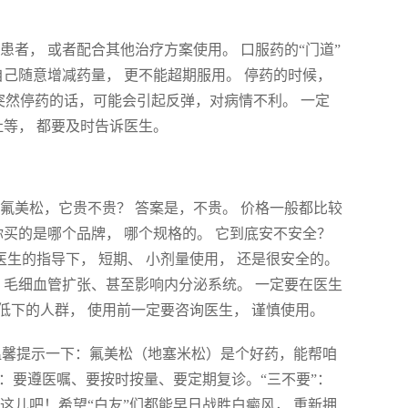
者， 或者配合其他治疗方案使用。 口服药的“门道”
自己随意增减药量， 更不能超期服用。 停药的时候，
 突然停药的话，可能会引起反弹，对病情不利。 一定
吐等， 都要及时告诉医生。
氟美松，它贵不贵？ 答案是，不贵。 价格一般都比较
你买的是哪个品牌， 哪个规格的。 它到底安不安全？
医生的指导下， 短期、 小剂量使用， 还是很安全的。
、毛细血管扩张、甚至影响内分泌系统。 一定要在医生
力低下的人群， 使用前一定要咨询医生， 谨慎使用。
们温馨提示一下：氟美松（地塞米松）是个好药，能帮咱
”：要遵医嘱、要按时按量、要定期复诊。“三不要”：
这儿吧！希望“白友”们都能早日战胜白癜风， 重新拥