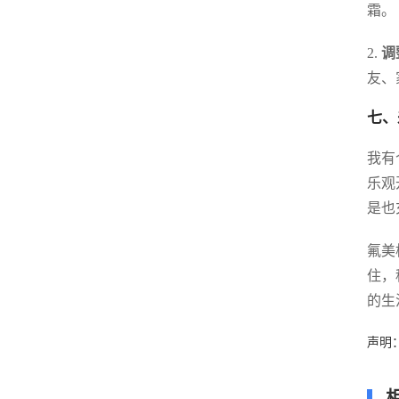
霜。
2.
调
友、
七、
我有
乐观
是也
氟美
住，
的生
声明