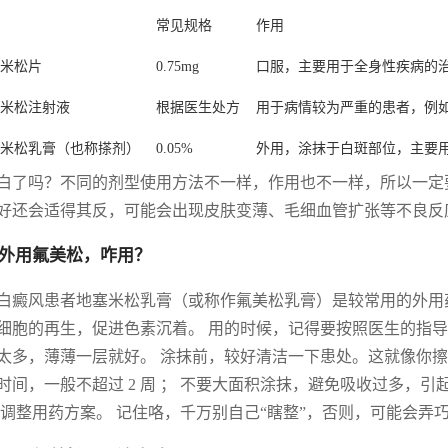
常见规格
作用
米松片
0.75mg
口服，主要用于全身性疾病的
米松注射液
根据医生处方
用于病情较为严重的患者，例
米松乳膏（也称搽剂）
0.05%
外用，涂抹于白斑部位，主要
白了吗？不同的剂型使用方法不一样，作用也不一样，所以一定
好还会适得其反，可能会出现皮肤变薄、毛细血管扩张等不良反应
外用氟美松，咋用？
白癜风患者地塞米松乳膏（或称作氟美松乳膏）是较常用的外用药
细胞的再生，促进色素沉着。 用的时候，记得要按照医生的指
太多，薄薄一层就好。 涂抹前，较好清洁一下患处。这就像你擦
时间，一般不超过 2 周 ； 不要大面积涂抹，避免吸收过多，
 调整用药方案。 记住咯，千万别自己“瞎整”，否则，可能会弄