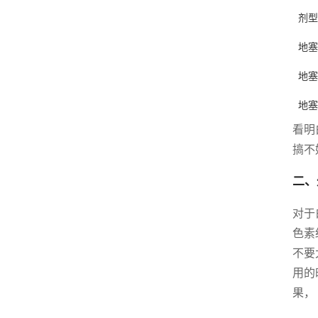
剂型
地塞
地塞
地塞
看明
搞不
二、
对于
色素
不要
用的
果，