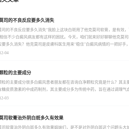
莫司的不良反应要多久消失
莫司的不良反应要多久消失“我脸上这块白斑用了他克莫司软膏，是有效
”相信不少白癜风病友都有这样的困扰。今天，咱们就来好好聊聊他克莫
应要多久消失？他克莫司是皮膚科医生用来“稳住”白癜风病情的一把好手
12-04
颗粒的主要成分
颗粒的主要成分很多白癜风患者朋友都在咨询白净颗粒究竟是什么？其主
含糖皮质激素的中成药制剂，其主要成分多为传统中药，旨在通过调理气
12-03
莫司软膏治外阴白斑多久有效果
莫司软膏治外阴白斑多久有效果姐妹们，是不是对外阴白斑这个问题头大