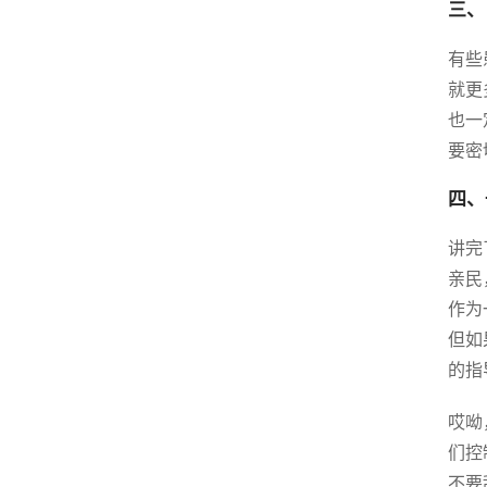
三、
有些
就更
也一
要密
四、
讲完
亲民
作为
但如
的指
哎呦
们控
不要