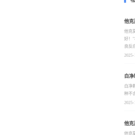
他克
他克
好！
良反
2025-
白净
白净
种不
2025-
他克
他克