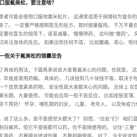
口服氟美松，要注意啥？
患者可能会使用口服地塞米松片， 这通常适用于病情较为复杂的患
多了。 一定要严格按照医生的处方，按时按量服用。 千万不要
定要在医生的指导下，逐渐减量， 慢慢停药， 这叫做“撤药”。
切关注身体的反应。 如果出现任何不适， 比如腹痛、恶心、呕
一些关于氟美松的锦囊忠告
了具体的用法，下面再来说说大家普遍关心的问题，也就是， 这
，毕竟是常用药嘛。 具体的， 几块钱到几十块钱不等，取决于
一个皮质激素类药物， 安全性是大家都关心的问题。 总体上 在
果长期、大量使用， 可能会出现一些不良反应， 比如皮肤变薄
导下用药！ 怀孕、哺乳期的妇女， 儿童， 老年人， 以及免疫
，说了这么多，是不是感觉头都大了？ 别慌，“白友”们！ 咱
制白癜风，但它不是啥都可以药，也不是随便用的。 记住“三要
乱用药、不要擅自增减剂量、不要超期使用。 好了，今天就说到