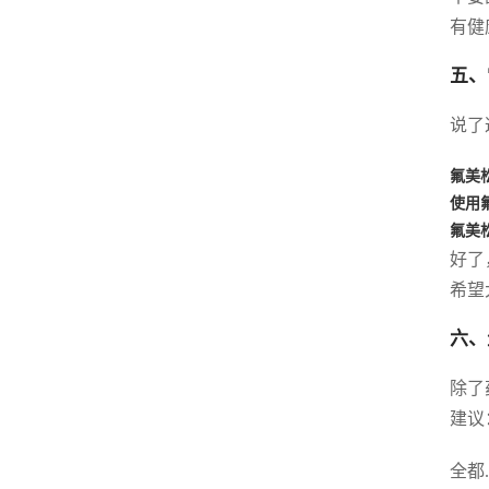
有健
五、
说了
氟美
使用
氟美
好了
希望
六、
除了
建议
全都