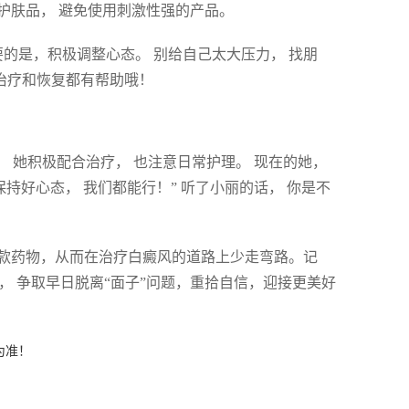
的护肤品， 避免使用刺激性强的产品。
的是，积极调整心态。 别给自己太大压力， 找朋
对治疗和恢复都有帮助哦！
好， 她积极配合治疗， 也注意日常护理。 现在的她，
保持好心态， 我们都能行！” 听了小丽的话， 你是不
款药物，从而在治疗白癜风的道路上少走弯路。记
， 争取早日脱离“面子”问题，重拾自信，迎接更美好
为准！