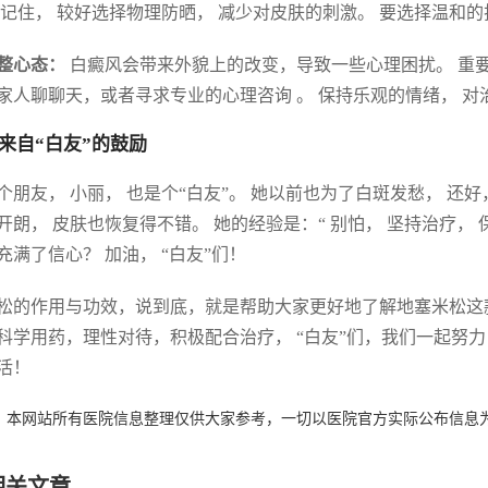
 记住， 较好选择物理防晒， 减少对皮肤的刺激。 要选择温和
整心态：
白癜风会带来外貌上的改变，导致一些心理困扰。 重要
家人聊聊天，或者寻求专业的心理咨询 。 保持乐观的情绪， 
来自“白友”的鼓励
个朋友， 小丽， 也是个“白友”。 她以前也为了白斑发愁， 还
开朗， 皮肤也恢复得不错。 她的经验是：“ 别怕， 坚持治疗， 
充满了信心？ 加油， “白友”们！
松的作用与功效，说到底，就是帮助大家更好地了解地塞米松这
科学用药，理性对待，积极配合治疗， “白友”们，我们一起努力
活！
：本网站所有医院信息整理仅供大家参考，一切以医院官方实际公布信息
相关文章