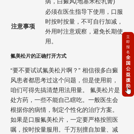
病，白癜风(地塞米松乳膏)
必须在医生指导下使用，口服
时按时按量，不可自行加减，
注意事项
外用时注意观察，避免长期使
立
用。
即
报
名
氟美松片的正确打开方式
全
国
公
“要不要试试氟美松片啊？” 相信很多白癜
益
风患者都思考过这个问题，但是使用前，
援
助
咱们可得先搞清楚用法用量。 氟美松片是
处方药，一些不能自己瞎吃。一般医生会
根据你的病情，制定个性化的治疗方案。
如果是口服氟美松片，一定要严格按照医
嘱，按时按量服用。千万别擅自加量、减