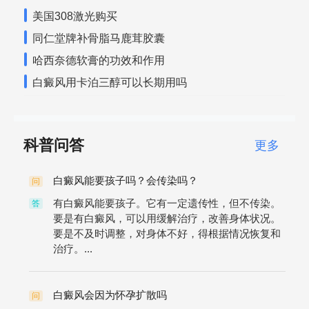
美国308激光购买
同仁堂牌补骨脂马鹿茸胶囊
哈西奈德软膏的功效和作用
白癜风用卡泊三醇可以长期用吗
科普问答
更多
白癜风能要孩子吗？会传染吗？
问
有白癜风能要孩子。它有一定遗传性，但不传染。
答
要是有白癜风，可以用缓解治疗，改善身体状况。
要是不及时调整，对身体不好，得根据情况恢复和
治疗。...
白癜风会因为怀孕扩散吗
问