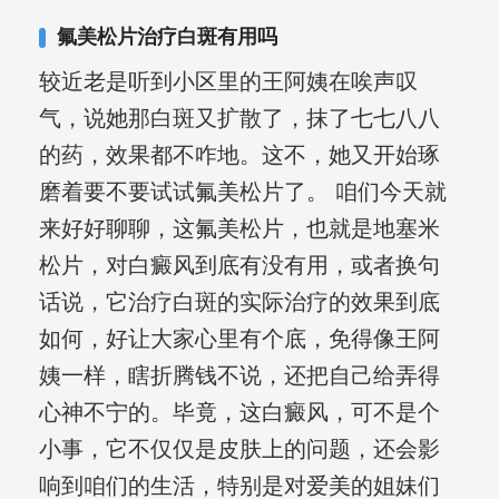
合巩固用药的调理，并对白癜风患者的
氟美松片治疗白斑有用吗
日常维护、饮食、锻炼等给予综合指
较近老是听到小区里的王阿姨在唉声叹
导，全方位帮助患者康复。
气，说她那白斑又扩散了，抹了七七八八
的药，效果都不咋地。这不，她又开始琢
磨着要不要试试氟美松片了。 咱们今天就
来好好聊聊，这氟美松片，也就是地塞米
松片，对白癜风到底有没有用，或者换句
话说，它治疗白斑的实际治疗的效果到底
如何，好让大家心里有个底，免得像王阿
姨一样，瞎折腾钱不说，还把自己给弄得
心神不宁的。毕竟，这白癜风，可不是个
小事，它不仅仅是皮肤上的问题，还会影
响到咱们的生活，特别是对爱美的姐妹们