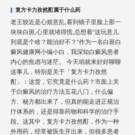
复发期;临床运用中医的辨证施治，理法
复方卡力孜然酊属于什么药
方药，综合治疗方面，建树颇丰。
老王较近是心烦意乱,看到镜子里脸上那一
块块白斑,心里就堵得慌,总想着“这玩意儿
到底是个啥？能治好不？”作为一名白斑白
癜风健康网小编小白，我深知白癜风患者
内心的焦虑与迷茫。 今天咱就来好好聊聊
这事儿，特别是关于「复方卡力孜然
酊」：这货，它究竟是什么药？市面上关
于白癜风的治疗方法五花八门，什么偏
方、秘方都出来了，但真的能走进正规治
疗体系的，还是得靠药物和科学的治疗手
段。这其中，复方卡力孜然酊，作为一种
外用药，经常被医生开出来，但很多患者