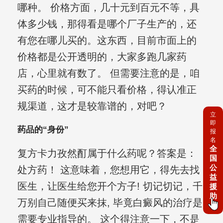
哪种。 价格方面，几十元到百元不等，具
体多少钱，那得看是哪个厂子生产的，还
有您在哪儿买的。这东西，目前市面上的
价格都是公开透明的，大家多跑几家药
店，心里就有数了。 但需要注意的是，咱
买药的时候，可不能只看价格，得认准正
规渠道，这才是较靠谱的，对吧？
立
即
药品的“身份”
报
名
全
复方卡力孜然酊属于什么药呢？答案是：
国
公
处方药！ 这意味着，您想用它，得先去找
益
医生，让医生给您开个方子! 切记切记，千
援
助
万别自己随便买来抹, 毕竟白癜风的治疗是
需要专业指导的。 这个得注意一下，不是