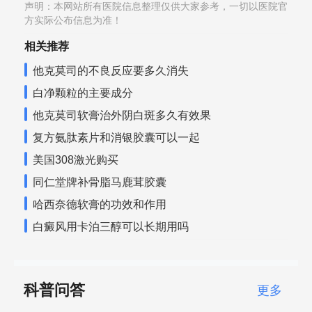
声明：本网站所有医院信息整理仅供大家参考，一切以医院官
方实际公布信息为准！
相关推荐
他克莫司的不良反应要多久消失
白净颗粒的主要成分
他克莫司软膏治外阴白斑多久有效果
复方氨肽素片和消银胶囊可以一起
美国308激光购买
同仁堂牌补骨脂马鹿茸胶囊
哈西奈德软膏的功效和作用
白癜风用卡泊三醇可以长期用吗
科普问答
更多