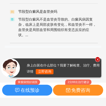
节段型白癜风是血管炎吗
问
节段型白癜风不是血管炎导致的。白癜风病因复
答
杂，临床上是局部皮肤有变化，和血管炎不一样，
血管炎是局部血管和周围组织有变态反应的症
状。...
身上白斑在什么部位？我要了解检查、治疗、费用
详情
立即咨询
掌握病情好就医
2分钟出治疗建议
在线预诊
免费咨询
首页
|
药品指南
|
FAQ问题