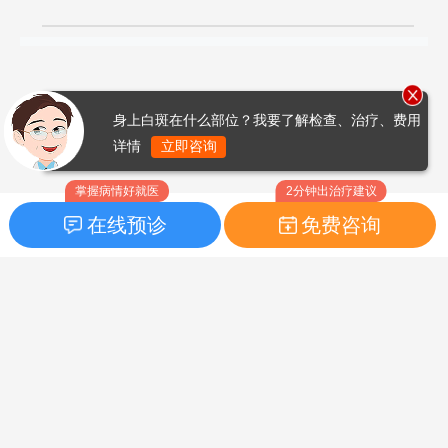
身上白斑在什么部位？我要了解检查、治疗、费用
详情
立即咨询
掌握病情好就医
2分钟出治疗建议
在线预诊
免费咨询
首页
|
药品指南
|
FAQ问题
Copyright © 2026
白癜风之家网
版权所有
鲁ICP备14010760号-3
声明：本站内容仅供参考，不作为诊断及医疗依据；部分文字及图
片均来自于网络，如侵犯到您的权益，请及时联系我们进行处理，
联系邮箱：skinhealth#foxmail.com（#改为@）。