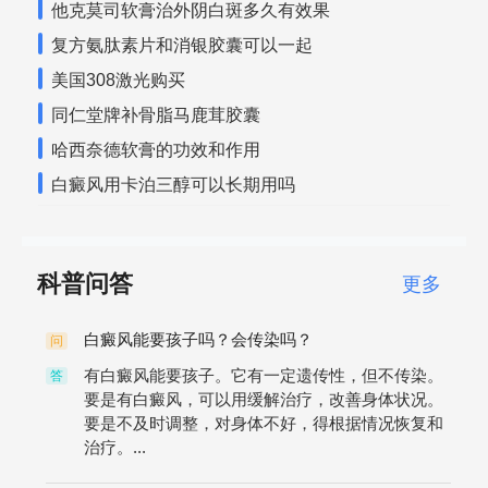
他克莫司软膏治外阴白斑多久有效果
复方氨肽素片和消银胶囊可以一起
美国308激光购买
同仁堂牌补骨脂马鹿茸胶囊
哈西奈德软膏的功效和作用
白癜风用卡泊三醇可以长期用吗
科普问答
更多
白癜风能要孩子吗？会传染吗？
问
有白癜风能要孩子。它有一定遗传性，但不传染。
答
要是有白癜风，可以用缓解治疗，改善身体状况。
要是不及时调整，对身体不好，得根据情况恢复和
治疗。...