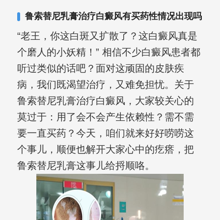
复发期;临床运用中医的辨证施治，理法
鲁索替尼乳膏治疗白癜风有买药性情况出现吗
方药，综合治疗方面，建树颇丰。
“老王，你这白斑又扩散了？这白癜风真是
个磨人的小妖精！” 相信不少白癜风患者都
听过类似的话吧？面对这顽固的皮肤疾
病，我们既渴望治疗，又难免担忧。关于
鲁索替尼乳膏治疗白癜风，大家较关心的
莫过于：用了会不会产生依赖性？需不需
要一直买药？今天，咱们就来好好唠唠这
个事儿，顺便也解开大家心中的疙瘩，把
鲁索替尼乳膏这事儿给捋顺咯。