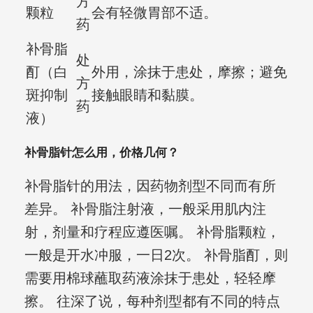
方
颗粒
会有轻微胃部不适。
药
补骨脂
处
酊（白
外用，涂抹于患处，摩擦；避免
方
斑抑制
接触眼睛和黏膜。
药
液）
补骨脂针怎么用，价格几何？
补骨脂针的用法，因药物剂型不同而有所
差异。 补骨脂注射液，一般采用肌内注
射，剂量和疗程应遵医嘱。 补骨脂颗粒，
一般是开水冲服，一日2次。 补骨脂酊，则
需要用棉球蘸取药液涂抹于患处，轻轻摩
擦。 往深了说，每种剂型都有不同的特点