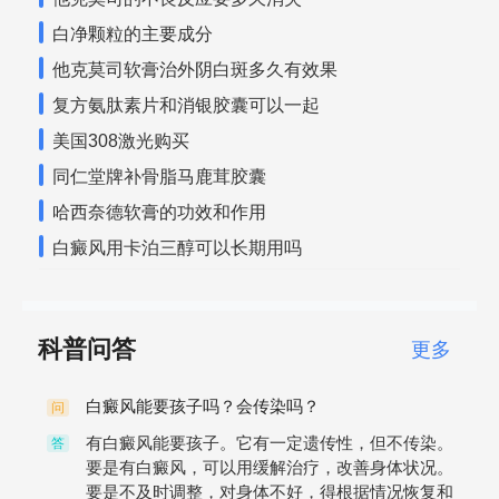
白净颗粒的主要成分
他克莫司软膏治外阴白斑多久有效果
复方氨肽素片和消银胶囊可以一起
美国308激光购买
同仁堂牌补骨脂马鹿茸胶囊
哈西奈德软膏的功效和作用
白癜风用卡泊三醇可以长期用吗
科普问答
更多
白癜风能要孩子吗？会传染吗？
问
有白癜风能要孩子。它有一定遗传性，但不传染。
答
要是有白癜风，可以用缓解治疗，改善身体状况。
要是不及时调整，对身体不好，得根据情况恢复和