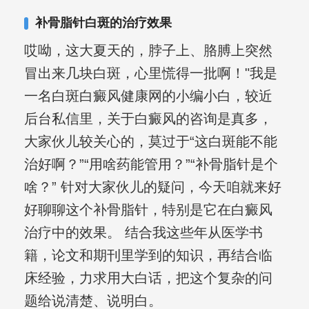
其对女性银屑病、顽固性银屑病、全身
补骨脂针白斑的治疗效果
大面积、手脚部银屑病的治疗有丰富经
哎呦，这大夏天的，脖子上、胳膊上突然
验。
冒出来几块白斑，心里慌得一批啊！"我是
一名白斑白癜风健康网的小编小白，较近
后台私信里，关于白癜风的咨询是真多，
大家伙儿较关心的，莫过于“这白斑能不能
治好啊？”“用啥药能管用？”“补骨脂针是个
啥？” 针对大家伙儿的疑问，今天咱就来好
好聊聊这个补骨脂针，特别是它在白癜风
治疗中的效果。 结合我这些年从医学书
籍，论文和期刊里学到的知识，再结合临
床经验，力求用大白话，把这个复杂的问
题给说清楚、说明白。