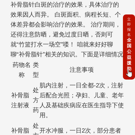
补骨脂针白斑的治疗的效果，具体治疗的
效果因人而异。 白斑面积、病程长短、个
立
体差异都会影响治疗的效果。 治疗期间，
即
报
还得注意防晒，避免过度日晒，否则可
名
全
就“竹篮打水一场空”喽！ 咱就来好好聊
国
公
聊“补骨脂针”相关的知识。下面是详细情况
益
援
药物名
类
助
注意事项
称
型
肌内注射，一日全都-2次，注射
处
补骨脂
后配合光照；孕妇、儿童、老年
方
注射液
人及基础疾病应在医生指导下使
药
用。
处
补骨脂
开水冲服，一日2次，部分患者