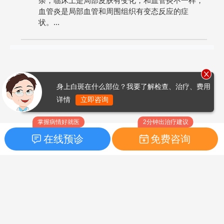
杂，临床上是局部皮肤有变化，和血管炎不一样，
血管炎是局部血管和周围组织有变态反应的症
状。...
身上白斑在什么部位？我要了解检查、治疗、费用
详情
立即咨询
掌握病情好就医
2分钟出治疗建议
在线预诊
免费咨询
首页
|
药品指南
|
FAQ问题
Copyright © 2026
白癜风之家网
版权所有
鲁ICP备14010760号-3
声明：本站内容仅供参考，不作为诊断及医疗依据；部分文字及图
片均来自于网络，如侵犯到您的权益，请及时联系我们进行处理，
联系邮箱：skinhealth#foxmail.com（#改为@）。