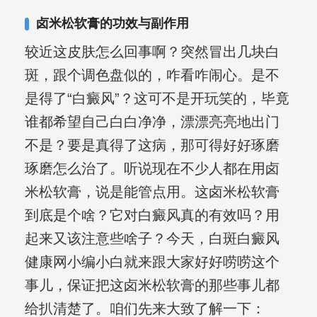
复发期;临床运用中医的辨证施治，理法
卤米松软膏的功效与副作用
方药，综合治疗方面，建树颇丰。
较近这皮肤怎么回事啊？突然冒出几块白
斑，跟个调色盘似的，咋看咋闹心。是不
是得了“白癜风”？这可不是开玩笑的，毕竟
谁都希望自己白白净净，漂漂亮亮地出门
不是？要是真得了这病，那可得好好琢磨
琢磨怎么治了。听说现在不少人都在用卤
米松软膏，说是能管点用。这卤米松软膏
到底是个啥？它对白癜风真的有效吗？用
起来又该注意些啥子？今天，白斑白癜风
健康网小编小白就来跟大家好好唠唠这个
事儿，保证把这卤米松软膏的那些事儿都
给扒清楚了。咱们先来大致了解一下：