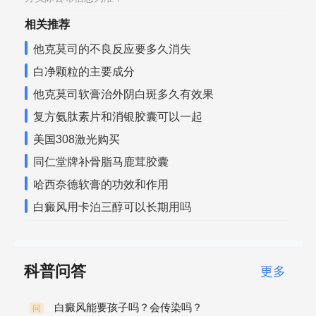
相关推荐
他克莫司的不良反应要多久消失
白净颗粒的主要成分
他克莫司软膏治外阴白斑多久有效果
复方氨肽素片和消银胶囊可以一起
美国308激光购买
同仁堂牌补骨脂马鹿茸胶囊
哈西奈德软膏的功效和作用
白癜风用卡泊三醇可以长期用吗
科普问答
更多
白癜风能要孩子吗？会传染吗？
问