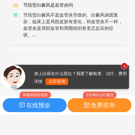
节段型白癜风是血管炎吗
问
节段型白癜风不是血管炎导致的。白癜风病因复
答
杂，临床上是局部皮肤有变化，和血管炎不一样，
血管炎是局部血管和周围组织有变态反应的症
状。...
身上白斑在什么部位？我要了解检查、治疗、费用
详情
立即咨询
掌握病情好就医
2分钟出治疗建议
在线预诊
免费咨询
首页
|
药品指南
|
FAQ问题
Copyright © 2026
白癜风之家网
版权所有
鲁ICP备14010760号-3