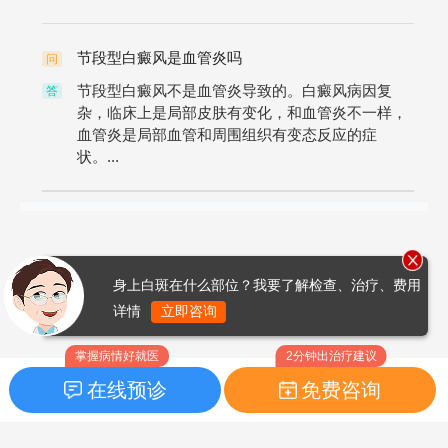
节段型白癜风是血管炎吗
问
节段型白癜风不是血管炎导致的。白癜风病因复
答
杂，临床上是局部皮肤有变化，和血管炎不一样，
血管炎是局部血管和周围组织有变态反应的症
状。...
身上白斑在什么部位？我要了解检查、治疗、费用
详情
立即咨询
掌握病情好就医
2分钟出治疗建议
在线预诊
免费咨询
首页
|
药品指南
|
FAQ问题