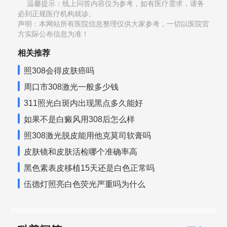
温馨提示：线上问答内容仅为参考，如有医疗需求，请务
必到正规医疗机构就诊,
声明：本网站所有医院信息整理仅供大家参考，一切以医院官
方实际公布信息为准！
相关推荐
照308会得皮肤癌吗
周口市308激光一般多少钱
311照光白斑内出现黑点多久能好
如果不是白癜风用308后怎么样
照308激光脱皮能用他克莫司软膏吗
皮肤镜和皮肤活检哪个准确率高
黑色素表皮移植15天还是白色正常吗
伍德灯照亮白色荧光严重吗为什么