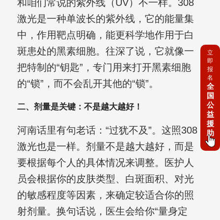
和咱们常说的紫外线（UV）不一样。308
激光是一种单波长的紫外线，它的能量集
中，作用靶点明确，能更科学地作用于白
斑患处的黑素细胞。往深了说，它就像一
立
即
把特制的“钥匙”，专门用来打开黑素细胞
报
名
的“锁”，而不会乱开其他的“锁”。
全
国
公
二、剂量是关键：不是越大越好！
益
援
河南话里有句老话：“过犹不及”。这照308
助
激光也是一样。剂量不是越大越好，而是
要根据每个人的具体情况来调整。医护人
员会根据你的皮肤类型、白斑面积、对光
的敏感程度等因素，来确定较适合你的照
射剂量。换句话说，医生会给你“量身定