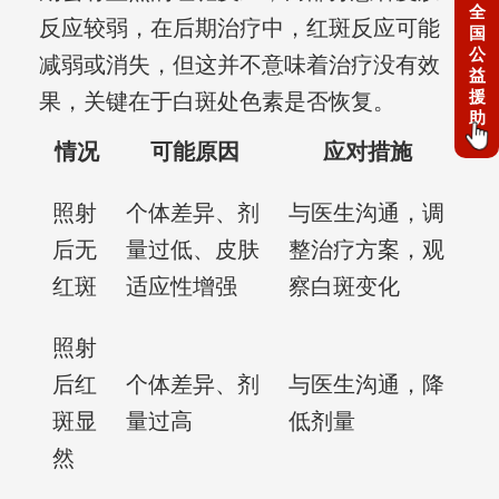
全
反应较弱，在后期治疗中，红斑反应可能
国
公
减弱或消失，但这并不意味着治疗没有效
益
援
果，关键在于白斑处色素是否恢复。
助
情况
可能原因
应对措施
照射
个体差异、剂
与医生沟通，调
后无
量过低、皮肤
整治疗方案，观
红斑
适应性增强
察白斑变化
照射
后红
个体差异、剂
与医生沟通，降
斑显
量过高
低剂量
然