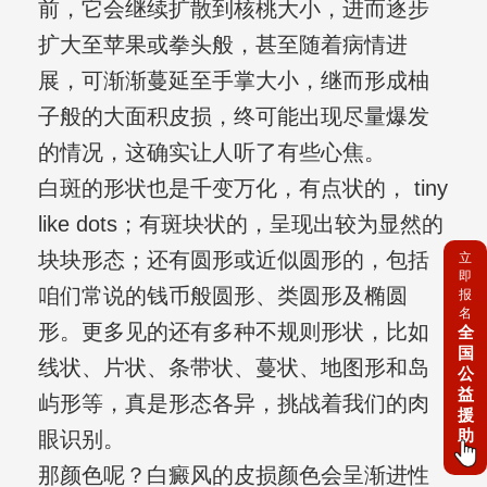
前，它会继续扩散到核桃大小，进而逐步
扩大至苹果或拳头般，甚至随着病情进
展，可渐渐蔓延至手掌大小，继而形成柚
子般的大面积皮损，终可能出现尽量爆发
的情况，这确实让人听了有些心焦。
白斑的形状也是千变万化，有点状的， tiny
like dots；有斑块状的，呈现出较为显然的
块块形态；还有圆形或近似圆形的，包括
立
即
咱们常说的钱币般圆形、类圆形及椭圆
报
名
形。更多见的还有多种不规则形状，比如
全
国
线状、片状、条带状、蔓状、地图形和岛
公
益
屿形等，真是形态各异，挑战着我们的肉
援
助
眼识别。
那颜色呢？白癜风的皮损颜色会呈渐进性