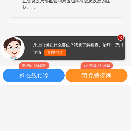
血管炎是局部血管和周围组织有变态反应的症
状。...
身上白斑在什么部位？我要了解检查、治疗、费用
详情
立即咨询
掌握病情好就医
2分钟出治疗建议
在线预诊
免费咨询
首页
|
药品指南
|
FAQ问题
Copyright © 2026
白癜风之家网
版权所有
鲁ICP备14010760号-3
声明：本站内容仅供参考，不作为诊断及医疗依据；部分文字及图
片均来自于网络，如侵犯到您的权益，请及时联系我们进行处理，
联系邮箱：skinhealth#foxmail.com（#改为@）。