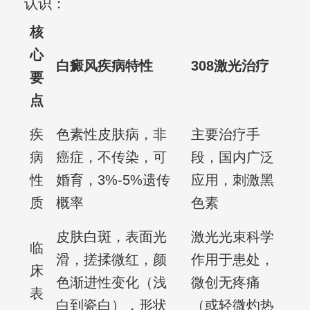
认识：
核
心
白癜风疾病特性
308激光治疗
要
点
疾
色素性皮肤病，非
主要治疗手
病
癌症，不传染，可
段，国内广泛
性
婚育，3%-5%遗传
应用，刺激黑
质
概率
色素
皮肤白斑，表面光
激光光束科学
临
滑，搓揉微红，颜
作用于患处，
床
色渐进性变化（浅
微创无疼痛
表
白到瓷白），形状
（或轻微灼热