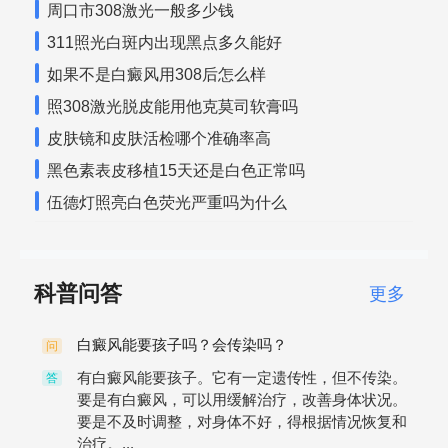
周口市308激光一般多少钱
311照光白斑内出现黑点多久能好
如果不是白癜风用308后怎么样
照308激光脱皮能用他克莫司软膏吗
皮肤镜和皮肤活检哪个准确率高
黑色素表皮移植15天还是白色正常吗
伍德灯照亮白色荧光严重吗为什么
科普问答
更多
白癜风能要孩子吗？会传染吗？
问
有白癜风能要孩子。它有一定遗传性，但不传染。
答
要是有白癜风，可以用缓解治疗，改善身体状况。
要是不及时调整，对身体不好，得根据情况恢复和
治疗。...