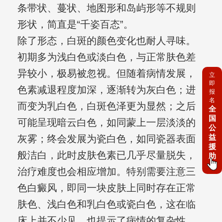
条带状、蔓状、地图形和岛屿形等不规则
形状，简直是“千姿百态”。
除了形态，白斑的颜色变化也耐人寻味。
初期多为浅白色或淡白色，与正常肤色差
异较小，极易被忽视。但随着病情发展，
立
即
色素减退程度加深，逐渐转为灰白色；进
报
名
而变为乳白色，白斑色泽更为显然；之后
全
国
可能呈现暗云白色，如同蒙上一层淡淡的
公
益
灰雾；终会发展为瓷白色，如同瓷器表面
援
般洁白，此时皮肤色素已几乎尽量脱失，
助
治疗难度也会相应增加。特别需要注意三
色白癜风，即同一块皮肤上同时存在正常
肤色、浅白色和乳白色或瓷白色，这在临
床上并不少见，也提示了病情的复杂性。