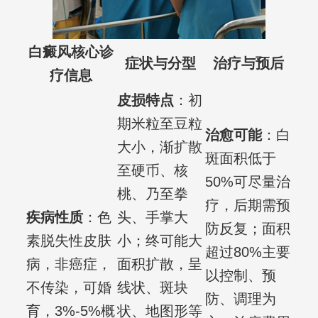
白癜风核心诊
症状与分型
治疗与预后
疗信息
皮损特点
：初
期米粒至豆粒
治愈可能
：白
大小，渐扩散
斑面积低于
至硬币、核
50%可尽量治
桃、乃至拳
疗，后期需预
疾病性质
：色
头、手掌大
防反复；面积
素脱失性皮肤
小；终可能大
超过80%主要
病，非癌症，
面积扩散，呈
以控制、预
不传染，可婚
线状、斑块
防、调理为
育，3%-5%概
状、地图形等