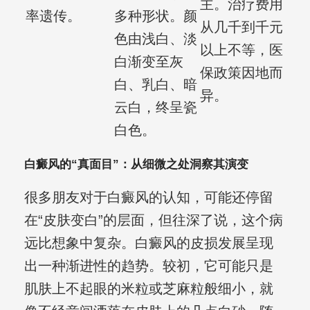
主。治疗费用
率遗传。
多种形状。颜
从几千到千元
色由浅白、淡
以上不等，医
白渐变至灰
保政策因地而
白、乳白、暗
异。
云白，终呈瓷
白色。
白癜风的“真面目”：从细微之处洞察其演变
很多朋友对于白癜风的认知，可能还停留
在“皮肤变白”的层面，但往深了说，这个病
远比想象中复杂。白癜风的皮损发展呈现
出一种渐进性的趋势。较初，它可能只是
肌肤上不起眼的米粒或芝麻粒般细小，就