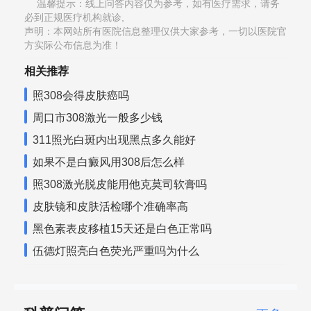
温馨提示：线上问答内容仅为参考，如有医疗需求，请务
必到正规医疗机构就诊,
声明：本网站所有医院信息整理仅供大家参考，一切以医院官
方实际公布信息为准！
相关推荐
照308会得皮肤癌吗
周口市308激光一般多少钱
311照光白斑内出现黑点多久能好
如果不是白癜风用308后怎么样
照308激光脱皮能用他克莫司软膏吗
皮肤镜和皮肤活检哪个准确率高
黑色素表皮移植15天还是白色正常吗
伍德灯照亮白色荧光严重吗为什么