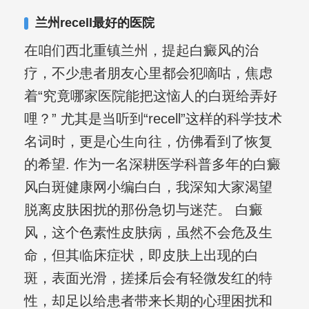
其对女性银屑病、顽固性银屑病、全身
兰州recell最好的医院
大面积、手脚部银屑病的治疗有丰富经
在咱们西北重镇兰州，提起白癜风的治
验。
疗，不少患者朋友心里都会犯嘀咕，焦虑
着“究竟哪家医院能把这恼人的白斑给弄好
哩？” 尤其是当听到“recell”这样的科学技术
名词时，更是心生向往，仿佛看到了恢复
的希望. 作为一名深耕医学科普多年的白癜
风白斑健康网小编白白，我深知大家渴望
脱离皮肤困扰的那份急切与迷茫。 白癜
风，这个色素性皮肤病，虽然不会危及生
命，但其临床症状，即皮肤上出现的白
斑，表面光滑，搓揉后会有轻微发红的特
性，却足以给患者带来长期的心理困扰和