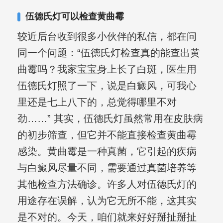
其对女性银屑病、顽固性银屑病、全身
伍德氏灯可以检查黄曲霉
大面积、手脚部银屑病的治疗有丰富经
较近后台收到很多小伙伴的私信，都在问
验。
同一个问题：“伍德氏灯检查真的能查出黄
曲霉吗？我家宝宝身上长了白斑，医生用
伍德氏灯照了一下，说是白癜风，可我心
里还是七上八下的，总觉得哪里不对
劲……” 其实，伍德氏灯虽然常用在皮肤病
的初步筛查，但它并不能直接检查黄曲霉
感染。黄曲霉是一种真菌，它引起的疾病
与白癜风尽量不同，需要通过真菌培养等
其他检查方法确诊。许多人对伍德氏灯的
用途存在误解，认为它无所不能，这其实
是不对的。今天，咱们就来好好掰扯掰扯