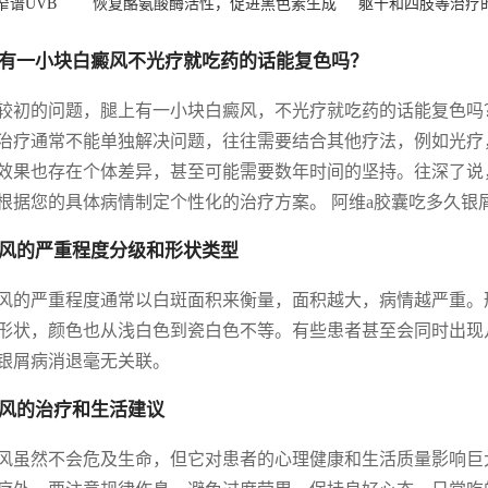
1窄谱UVB
恢复酪氨酸酶活性，促进黑色素生成
躯干和四肢等治疗
有一小块白癜风不光疗就吃药的话能复色吗？
较初的问题，腿上有一小块白癜风，不光疗就吃药的话能复色吗
治疗通常不能单独解决问题，往往需要结合其他疗法，例如光疗
效果也存在个体差异，甚至可能需要数年时间的坚持。往深了说
根据您的具体病情制定个性化的治疗方案。 阿维a胶囊吃多久银
风的严重程度分级和形状类型
风的严重程度通常以白斑面积来衡量，面积越大，病情越严重。
形状，颜色也从浅白色到瓷白色不等。有些患者甚至会同时出现几
银屑病消退毫无关联。
风的治疗和生活建议
风虽然不会危及生命，但它对患者的心理健康和生活质量影响巨大