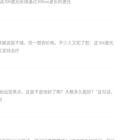
08激光原理通过308nm波长的激光
果据说挺不错，但一想到价格，不少人又犯了愁：这308激光
否坚持治疗
面开始出现黑点，这是不是快好了啊？大概多久能好？”这句话，
刚