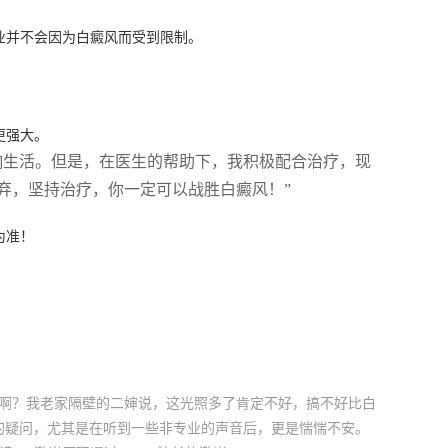
业并不会因为白癜风而受到限制。
。
更强大。
响生活。但是，在医生的帮助下，我积极配合治疗，现
弃，坚持治疗，你一定可以战胜白癜风！”
为准！
癌来啊？我老家隔壁的二婶说，这光照多了肯定不好，搞不好比白
样的疑问，尤其是在听到一些非专业的声音后，更是惴惴不安。