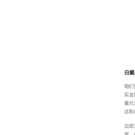
白癜
咱们
实会
量元
这和
白斑
展，