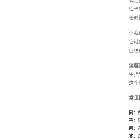
嘱治
适当
长时
让我
它就
自信
温馨
生指
这个
常见
问：
答：
问：
答：