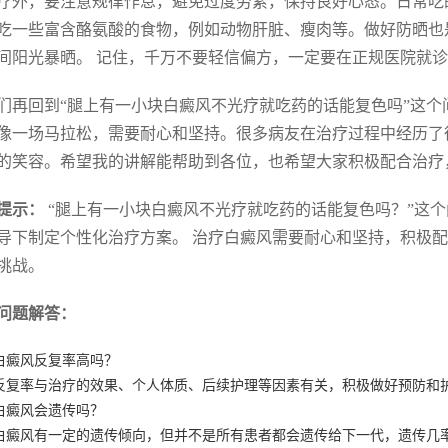
疗外，要注意规律作息，避免过度劳累，保持良好心态。日常吃的
吃一些富含酪氨酸的食物，例如动物肝脏、瘦肉等。做好防晒也
间阳光暴晒。 记住，千万不要轻信偏方，一定要在正规医院就
们再回到“腿上有一小块白癜风不光疗就吃药的话能复色吗”这个
像一场马拉松，需要耐心和坚持。很多病友在治疗过程中经历了
的笑容。希望我的讲解能帮助到各位，也希望大家积极配合治疗
提示：
“腿上有一小块白癜风不光疗就吃药的话能复色吗？”这
导下制定个性化治疗方案。 治疗白癜风需要耐心和坚持，积极
挑战。
问题解答：
白癜风反复率高吗？
反复率与治疗的效果、个人体质、后续护理等因素有关，积极做好预防和
白癜风会遗传吗？
白癜风有一定的遗传倾向，但并不是所有患者都会遗传给下一代，遗传几