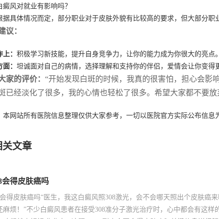
白癜风对就业有影响吗？
根据具体情况而定，部分职业对于皮肤外貌有比较高的要求，但大部分职
建议：
作上：
积极学习新技能，提升自身竞争力，让你的能力成为你很大的亮点
方面：
坦诚面对自己的病情，选择理解和支持你的伴侣，爱情会让你变得
大家的评价：
“开始发现白斑的时候，我真的很害怕，担心会影
斑已经淡化了很多，我的心情也轻松了很多。希望大家都不要放
：本网站所有医院信息整理仅供大家参考，一切以医院官方实际公布信息
相关文章
08会得皮肤癌吗
08会得皮肤癌吗“医生，我这白癜风照308激光，会不会哪天照出个皮肤
还麻烦！”不少白癜风患者在接受308准分子激光治疗时，心中都会有这