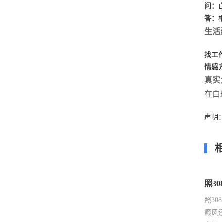
问：
答：
生活
找工
情感
真实
在白
声明
照3
照3
癜风