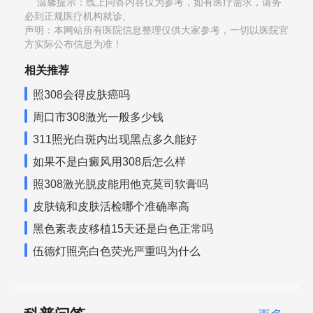
温馨提示：线上问答内容仅为参考，如有医疗需求，请务
必到正规医疗机构就诊,
声明：本网站所有医院信息整理仅供大家参考，一切以医院官
方实际公布信息为准！
相关推荐
照308会得皮肤癌吗
周口市308激光一般多少钱
311照光白斑内出现黑点多久能好
如果不是白癜风用308后怎么样
照308激光脱皮能用他克莫司软膏吗
皮肤镜和皮肤活检哪个准确率高
黑色素表皮移植15天还是白色正常吗
伍德灯照亮白色荧光严重吗为什么