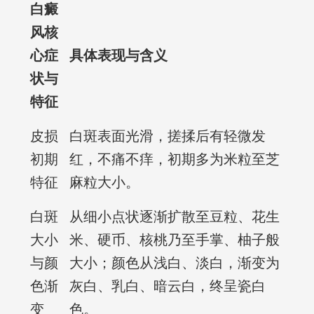
白癜
风核
心症
具体表现与含义
状与
特征
皮损
白斑表面光滑，搓揉后有轻微发
初期
红，不痛不痒，初期多为米粒至芝
特征
麻粒大小。
白斑
从细小点状逐渐扩散至豆粒、花生
大小
米、硬币、核桃乃至手掌、柚子般
与颜
大小；颜色从浅白、淡白，渐变为
色渐
灰白、乳白、暗云白，终呈瓷白
变
色。