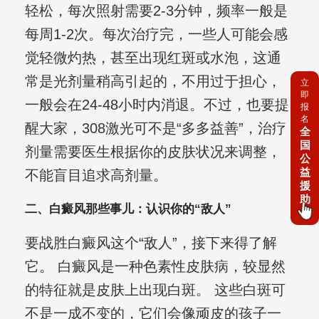
轻松，每次照射需要2-3分钟，频率一般是
每周1-2次。每次治疗完，一些人可能会感
觉轻微灼热，甚至出现红斑或水泡，这通
常是光剂量稍高引起的，不用过于担心，
立
即
一般会在24-48小时内消退。不过，也要提
报
名
醒大家，308激光可不是“多多益善”，治疗
全
国
剂量需要医生根据你的皮肤状况来调整，
公
益
不能盲目追求高剂量。
援
助
二、白癜风那些事儿：认识你的“敌人”
要战胜白癜风这个“敌人”，接下来得了解
它。 白癜风是一种色素性皮肤病，较显然
的特征就是皮肤上出现白斑。 这些白斑可
不是一成不变的，它们会像顽皮的孩子一