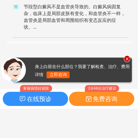
节段型白癜风不是血管炎导致的。白癜风病因复
答
杂，临床上是局部皮肤有变化，和血管炎不一样，
血管炎是局部血管和周围组织有变态反应的症
状。...
身上白斑在什么部位？我要了解检查、治疗、费用
详情
立即咨询
掌握病情好就医
2分钟出治疗建议
在线预诊
免费咨询
首页
|
药品指南
|
FAQ问题
Copyright © 2026
白癜风之家网
版权所有
鲁ICP备14010760号-3
声明：本站内容仅供参考，不作为诊断及医疗依据；部分文字及图