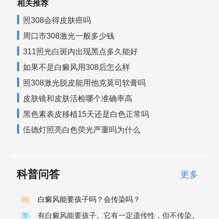
相关推荐
照308会得皮肤癌吗
周口市308激光一般多少钱
311照光白斑内出现黑点多久能好
如果不是白癜风用308后怎么样
照308激光脱皮能用他克莫司软膏吗
皮肤镜和皮肤活检哪个准确率高
黑色素表皮移植15天还是白色正常吗
伍德灯照亮白色荧光严重吗为什么
科普问答
更多
白癜风能要孩子吗？会传染吗？
问
有白癜风能要孩子。它有一定遗传性，但不传染。
答