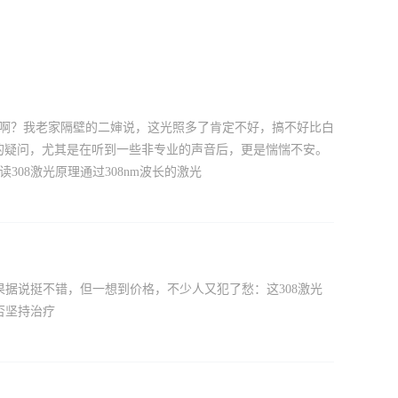
癌来啊？我老家隔壁的二婶说，这光照多了肯定不好，搞不好比白
样的疑问，尤其是在听到一些非专业的声音后，更是惴惴不安。
08激光原理通过308nm波长的激光
果据说挺不错，但一想到价格，不少人又犯了愁：这308激光
否坚持治疗