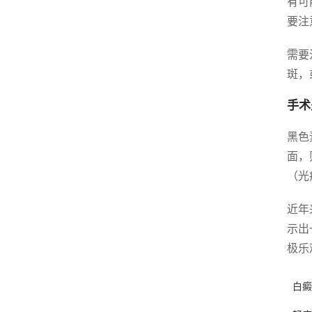
有可
要注
需要
斑，
手术
黑色
面，
（光
近年
示出
极乐
白癜