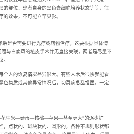
损的部位、患者自身的黑色素细胞培养状态等等，往
疗的效果，不可能立竿见影。
于术后是否需要进行光疗或药物治疗，这要根据具体情
个问题与白癜风的植皮手术并无直接关联，两者是尽量不
议。
，每个人的恢复情况差异很大。有些人术后很快就能看
黑色物质或其他异常情况后，切莫病急乱投医，一定
—花生米—硬币—核桃—苹果—甚至更大”的逐步扩
怪，点状的、斑块状的、圆形的，各种不规则形状都