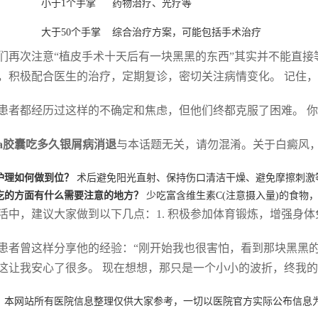
小于1个手掌
药物治疗、光疗等
大于50个手掌
综合治疗方案，可能包括手术治疗
们再次注意“植皮手术十天后有一块黑黑的东西”其实并不能直接
，积极配合医生的治疗，定期复诊，密切关注病情变化。 记住
患者都经历过这样的不确定和焦虑，但他们终都克服了困难。 
a胶囊吃多久银屑病消退
与本话题无关，请勿混淆。关于白癜风
护理如何做到位？
术后避免阳光直射、保持伤口清洁干燥、避免摩擦刺激
吃的方面有什么需要注意的地方？
少吃富含维生素C(注意摄入量)的食物
活中，建议大家做到以下几点：1. 积极参加体育锻炼，增强身体
患者曾这样分享他的经验：“刚开始我也很害怕，看到那块黑黑
这让我安心了很多。 现在想想，那只是一个小小的波折，终我的
：本网站所有医院信息整理仅供大家参考，一切以医院官方实际公布信息