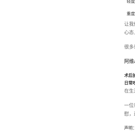
轻度
重度
让我
心态
很多
阿维
术后
日常
在生
一位
慰，
声明