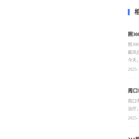
照3
照3
癜风
今天
2025-
周口
周口
治疗
2025-