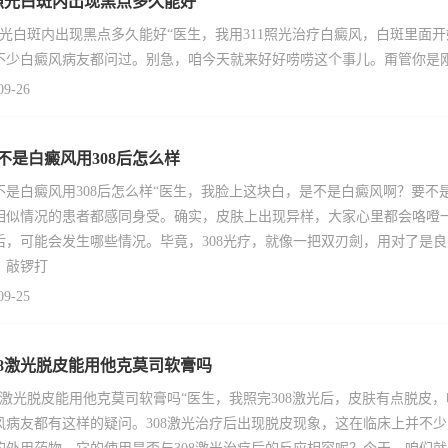
1照光白斑内出现黑点多久能好
1照光白斑内出现黑点多久能好“医生，我用311照光治疗白癜风，白斑里
不少白癜风病友都问过。别急，咱今天就来好好唠唠这个事儿。甭管你是
09-26
不是白癜风用308后怎么样
不是白癜风用308后怎么样“医生，我脸上这块白，是不是白癜风啊？要不
相似情况的患者都感同身受。确实，皮肤上出现异样，大家心里都会咯噔一
后，可能会发生哪些情况。毕竟，308光疗，就像一把双刃劍，用对了是
，敲锣打
09-25
08激光脱皮能用他克莫司软膏吗
08激光脱皮能用他克莫司软膏吗“医生，我照完308激光后，皮肤有点脱
风病友都有这样的疑问。308激光治疗后出现脱皮现象，这在临床上并不