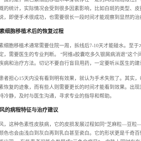
概的统计，实际情况会受到很多因素影响，比如白斑的类型、皮
说，即便手术很成功，也需要很长一段时间才能观察到显然的治
素细胞移植术后的恢复过程
素细胞移植术通常需要住院一周，拆线后7-10天才能碰水。至
定，需要医生的专业判断。 “阿维a胶囊吃多久银屑病消退”这
疾病和治疗方法。切记不要自行盲目用药，一定要听从医生的建
患者担心15天内没有看到明有效果，就认为手术失败了。其实
素恢复的迹象，而有些人则需要更长的时间才能看到效果。出现
持冷静，及时与医生沟通，寻求专业的指导和帮助。
风的病程特征与治疗建议
风，这种色素性皮肤病，它的皮损发展过程如同“芝麻粒—豆粒
颜色也会由浅白到灰白再到乳白甚至瓷白。它的形状更是千奇百