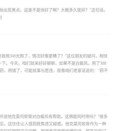
面开始出现黑点，这是不是快好了啊？大概多久能好？”这句话，
刚
是我用308光照了，情况好像更糟了？”这位朋友的疑问，相信
下。今天，咱们就来好好聊聊，如果不是白癜风，用了308
良药，用错了，可能就事与愿违，就像咱们老家话说的：“药不
皮，听说他克莫司软膏对白癜风有帮助，这俩能同时用吗？”很多
少见，这往往让人感到既焦虑又疑惑。他克莫司软膏作为一种