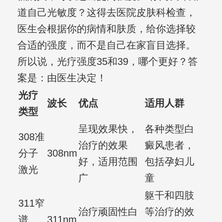
道自己光敏度？这得去医院皮肤科检查，
医生会根据你的病情和肤质，给你选择较
合适的强度，而不是自己在家盲目选择。
所以说，光疗强度35和39，哪个更好？答
案是：由医生决定！
光疗
波长
优点
适用人群
类型
呈现效果快，
各种类型白
308准
治疗的效果
癜风患者，
分子
308nm
好，适用范围
包括孕妇儿
激光
广
童
躯干和四肢
311窄
治疗顽固性白
等治疗的效
谱
311nm