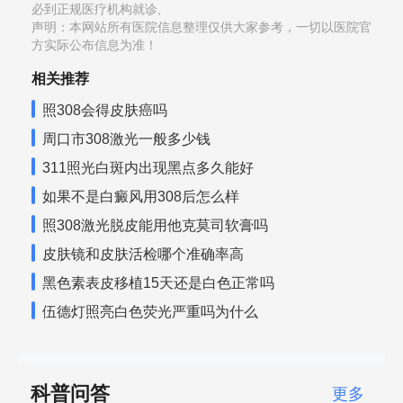
必到正规医疗机构就诊,
声明：本网站所有医院信息整理仅供大家参考，一切以医院官
方实际公布信息为准！
相关推荐
照308会得皮肤癌吗
周口市308激光一般多少钱
311照光白斑内出现黑点多久能好
如果不是白癜风用308后怎么样
照308激光脱皮能用他克莫司软膏吗
皮肤镜和皮肤活检哪个准确率高
黑色素表皮移植15天还是白色正常吗
伍德灯照亮白色荧光严重吗为什么
科普问答
更多