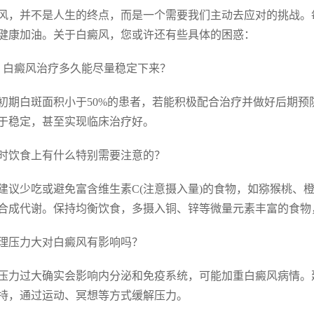
风，并不是人生的终点，而是一个需要我们主动去应对的挑战。
健康加油。关于白癜风，您或许还有些具体的困惑：
. 白癜风治疗多久能尽量稳定下来？
初期白斑面积小于50%的患者，若能积极配合治疗并做好后期预
于稳定，甚至实现临床治疗好。
 平时饮食上有什么特别需要注意的？
建议少吃或避免富含维生素C(注意摄入量)的食物，如猕猴桃、橙
合成代谢。保持均衡饮食，多摄入铜、锌等微量元素丰富的食物
 心理压力大对白癜风有影响吗？
压力过大确实会影响内分泌和免疫系统，可能加重白癜风病情。
持，通过运动、冥想等方式缓解压力。