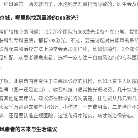
，红斑通常一两天就消了，水泡则是剂量稍高导致的，医生会及
京城，哪里能找到靠谱的308激光？
咱们较核心的问题：北京那个医院有308激光设备？在京城，提
肤科到专科医院，都有308激光。不过，要是论起对白癜风的系
设备配置和治疗方法上通常会更加多样化，比如伍德灯、3全都全
是标配。从患者视角来看，选择一家专注于白癜风治疗的专科医
。
了解，北京市内有专注于白癜风诊疗的机构，比如北京卫人医院白
型号（国产还是进口）、收费标准（通常按光斑收费，几十块钱
有其他配套疗法，建议您在就诊前咨询清楚。挂号费从几元到几
大家千万别跑去那些小诊所、小作坊，一是费用高，二是治疗不
病，还是要认准正规医院，这钱花得才踏实，病才能治得安心。
风患者的未来与生活建议