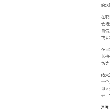
给您
在职
会堵
自信
或者
在日
长袖
伤等
给大
一个
您人
来！
声明