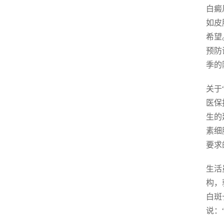
白癜
如皮
希望
预防
季的
关于
医保
生的
素细
要求
生活
构，
白斑
说：