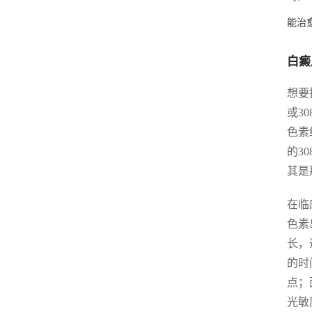
能治
白癜
想要
或3
色素
的3
其是
在临
色素
长，
的时
点；
光敏