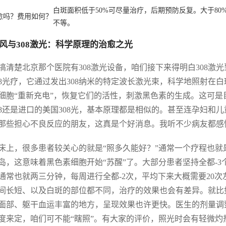
白斑面积低于50%可尽量治疗，后期预防反复。大于8
愈吗？费用如何？
不等。
风与308激光：科学原理的治愈之光
搞清楚北京那个医院有308激光设备，咱们接下来得明白308激光
08光疗，它通过发出308纳米的特定波长激光束，科学地照射
细胞“重新充电”，恢复它们的活性，刺激黑色素的生成。这可
08还是进口的美国308光，基本原理都是相似的。甚至连孕妇
那些担心不良反应的朋友，这真是个好消息。我听不少病友都感慨
床上，很多患者较关心的就是“照多久能好？”通常一个疗程也就
岛，这意味着黑色素细胞开始“苏醒”了。大部分患者坚持全都-
通常也就两三分钟，每周进行全都-2次，平均下来大概需要20
间长短、以及白斑的部位都不同，治疗的效果也会有差异。就比
面部、躯干血运丰富的地方，呈现效果也许更快。医生的剂量调
度来定，咱们可不能“瞎照”。有大家的评价，照光时会有轻微