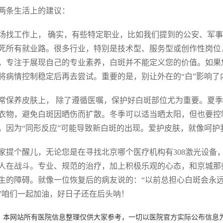
两条生活上的建议：
场找工作上， 确实，有些特定职业，比如我们提到的公安、军
死所有就业路。很多行业，特别是技术型、服务型或创作性岗位
，专注于展现自己的专业素养，白斑并不能定义您的价值。如果
将病情控制稳定后再去尝试。重要的是，别让外在的“白”影响了内
常保养皮肤上， 除了遵循医嘱，保护好白斑部位尤为重要。夏
衣物，避免白斑因晒伤而扩散。冬季可以适当晒太阳，但也要控
，因为“同形反应”可能导致新白斑的出现。爱护皮肤，就像呵
家提个醒儿，无论您是在寻找北京哪个医疗机构有308激光设备
人在战斗。专业、规范的治疗，加上积极乐观的心态，和京城那
生的障碍。就像一位恢复后的病友说的：“以前总担心白斑会永
”咱们一起加油，好日子还在后头呐！
：本网站所有医院信息整理仅供大家参考，一切以医院官方实际公布信息