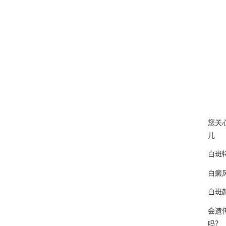
您关
儿
白斑
白癜
白斑
会遗
吗？