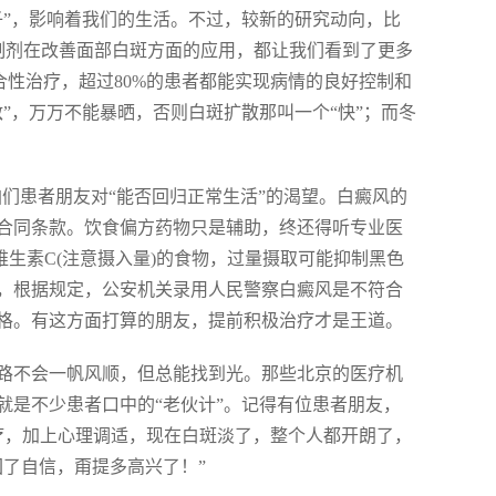
子”，影响着我们的生活。不过，较新的研究动向，比
抑制剂在改善面部白斑方面的应用，都让我们看到了更多
合性治疗，超过80%的患者都能实现病情的良好控制和
”，万万不能暴晒，否则白斑扩散那叫一个“快”；而冬
咱们患者朋友对“能否回归正常生活”的渴望。白癜风的
合同条款。饮食偏方药物只是辅助，终还得听专业医
维生素C(注意摄入量)的食物，过量摄取可能抑制黑色
，根据规定，公安机关录用人民警察白癜风是不符合
格。有这方面打算的朋友，提前积极治疗才是王道。
路不会一帆风顺，但总能找到光。那些北京的医疗机
就是不少患者口中的“老伙计”。记得有位患者朋友，
疗，加上心理调适，现在白斑淡了，整个人都开朗了，
了自信，甭提多高兴了！”