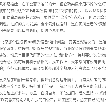
风不是癌症，它不会要了咱们的命，但它确实像个甩不掉的“影
肤中的神经肽CGRP与黑色素细胞受损机制的揭示，以及JAK
。即便白斑面积超过50%，虽然尽量“治疗”有点难度，但通过综
调理，往好的方向发展。夏季紫外线强烈，是白癜风患者的“天敌
阳光倒是可以适当晒晒，促进色素生成。
“北京那个医院有308激光设备”这个问题，其实更深层次的，是
报销政策，得按当地医保局的规定来，商业保险报销则要看具体
建议，切忌盲目相信所谓的“土方法”和“秘方”，特别要少吃富含
胞合成，这可是有科学依据的。找工作上，大家常问有没有影响
的；应征公民体检，面颈部长径超过全都厘米的白癜风也属不合
虽然给了咱们一些考验，但咱们总得迎难而上。白癜风患者的道
就像一个个灯塔，指引着咱们前行。就北京卫人医院白斑专科，
长在脸上好多年，心里一直挺自卑，不敢出门。后来坚持308光
“以前总觉得别人盯着我的白斑看，现在照完光，感觉自己又找回