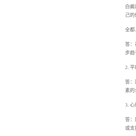
白癜
己的
全都
答：
步趋
2.
答：
素的
3.
答：
或支