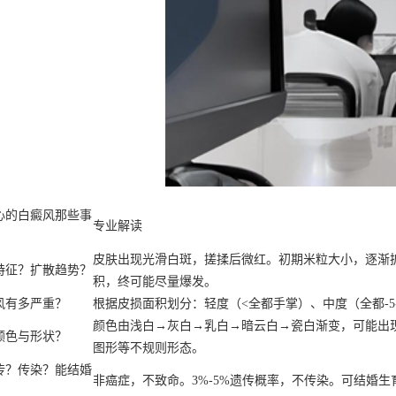
心的白癜风那些事
专业解读
皮肤出现光滑白斑，搓揉后微红。初期米粒大小，逐渐
特征？扩散趋势？
积，终可能尽量爆发。
风有多严重？
根据皮损面积划分：轻度（<全都手掌）、中度（全都-5手
颜色由浅白→灰白→乳白→暗云白→瓷白渐变，可能出
颜色与形状？
图形等不规则形态。
传？传染？能结婚
非癌症，不致命。3%-5%遗传概率，不传染。可结婚生