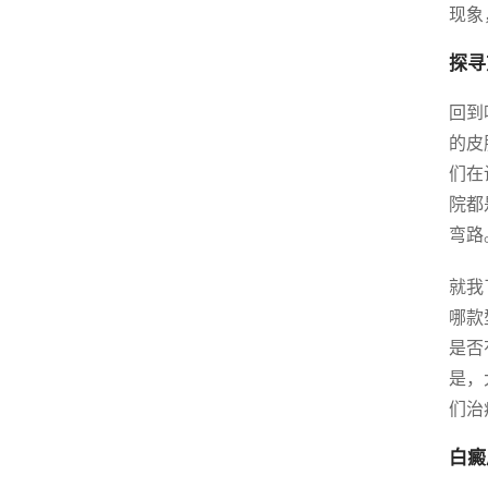
现象
探寻
回到
的皮
们在
院都
弯路
就我
哪款
是否
是，
们治
白癜