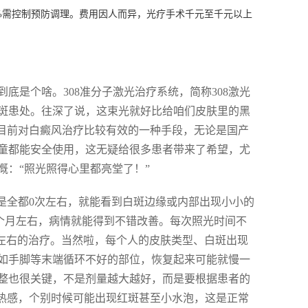
0%需控制预防调理。费用因人而异，光疗手术千元至千元以上
到底是个啥。308准分子激光治疗系统，简称308激光
在白斑患处。往深了说，这束光就好比给咱们皮肤里的黑
是目前对白癜风治疗比较有效的一种手段，无论是国产
和儿童都能安全使用，这无疑给很多患者带来了希望，尤
：“照光照得心里都亮堂了！”
是全都0次左右，就能看到白斑边缘或内部出现小小的
3个月左右，病情就能得到不错改善。每次照光时间不
次左右的治疗。当然啦，每个人的皮肤类型、白斑出现
如手脚等末端循环不好的部位，恢复起来可能就慢一
整也很关键，不是剂量越大越好，而是要根据患者的
灼热感，个别时候可能出现红斑甚至小水泡，这是正常