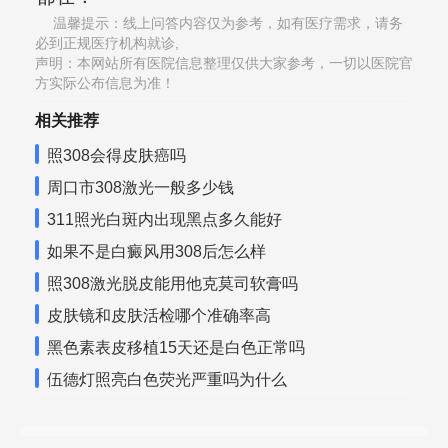
温馨提示：线上问答内容仅为参考，如有医疗需求，请务
必到正规医疗机构就诊,
声明：本网站所有医院信息整理仅供大家参考，一切以医院官
方实际公布信息为准！
相关推荐
照308会得皮肤癌吗
周口市308激光一般多少钱
311照光白斑内出现黑点多久能好
如果不是白癜风用308后怎么样
照308激光脱皮能用他克莫司软膏吗
皮肤镜和皮肤活检哪个准确率高
黑色素表皮移植15天还是白色正常吗
伍德灯照亮白色荧光严重吗为什么