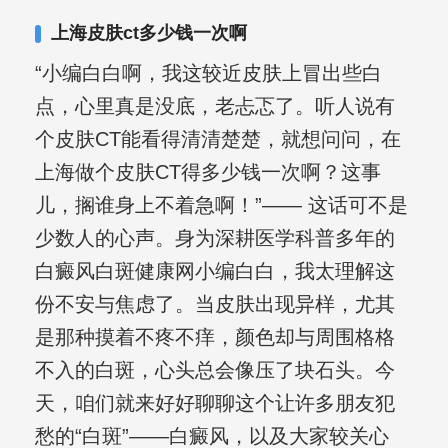
其对女性银屑病、顽固性银屑病、全身
上海皮肤ct多少钱一次啊
大面积、手脚部银屑病的治疗有丰富经
“小编白白啊，我这较近皮肤上冒出些白
验。
点，心里真是没底，老忐忑了。听人说有
个皮肤CT能看得清清楚楚，就想问问，在
上海做个皮肤CT得多少钱一次啊？这事
儿，搁谁身上不着急啊！”—— 这话可不是
少数人的心声。身为深耕医学科普多年的
白癜风白斑健康网小编白白，我太理解这
份不安与焦虑了。当皮肤出现异样，尤其
是那种摸着不疼不痒，颜色却与周围格格
不入的白斑，心头总会像压了块石头。今
天，咱们就来好好聊聊这个让许多朋友犯
愁的“白斑”——白癜风，以及大家较关心