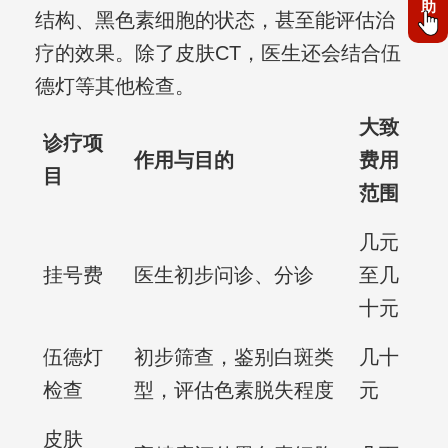
助
结构、黑色素细胞的状态，甚至能评估治
疗的效果。除了皮肤CT，医生还会结合伍
德灯等其他检查。
大致
诊疗项
作用与目的
费用
目
范围
几元
挂号费
医生初步问诊、分诊
至几
十元
伍德灯
初步筛查，鉴别白斑类
几十
检查
型，评估色素脱失程度
元
皮肤