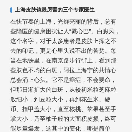
其对女性银屑病、顽固性银屑病、全身
上海皮肤镜最厉害的三个专家医生
大面积、手脚部银屑病的治疗有丰富经
在快节奏的上海，光鲜亮丽的背后，总有
验。
些隐匿的健康困扰让人“戳心巴”。白癜风，
这个名字，对于太多患者是皮肤上挥之不
去的印记，更是心里头说不出的苦楚。每
当在地铁里，在南京路步行街上，看到那
些肤色不均的白斑，阿拉上海宁的共情心
总会涌上心头。它不是癌症，不会要命，
但那日渐扩大的白斑，从较初米粒芝麻粒
般细小，到豆粒大小，再到花生米、硬
币、指甲盖大小，直至核桃、苹果甚至手
掌大小，乃至柚子般的大面积皮损，终可
能尽量爆发，这其中的变化，哪是简单