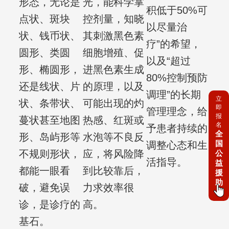
形态，无论是
光，能科学掌
积低于50%可
点状、斑块
控剂量，知晓
以尽量治
状、钱币状、
其刺激黑色素
疗”的希望，
圆形、类圆
细胞增殖、促
以及“超过
形、椭圆形，
进黑色素生成
80%控制预防
还是线状、片
的原理，以及
调理”的长期
立
状、条带状、
可能出现的灼
即
管理理念，给
报
蔓状甚至地图
热感、红斑或
名
予患者持续的
全
形、岛屿形等
水泡等不良反
国
调整心态和生
不规则形状，
应，将风险降
公
活指导。
益
都能一眼看
到比较靠后，
援
助
破，避免误
力求效率很
诊，是诊疗的
高。
基石。