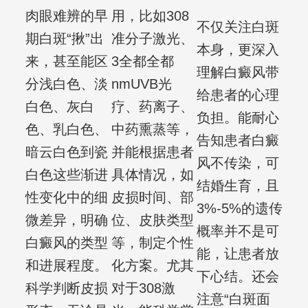
肉眼难辨的早
用，比如308
不仅关注白斑
期白斑“揪”出
准分子激光、
本身，更深入
来，甚至能区
3全都全都
理解白癜风带
分浅白色、淡
nmUVB光
给患者的心理
白色、灰白
疗、药离子、
负担。能耐心
色、乳白色、
中药熏蒸等，
告知患者白癜
暗云白色到瓷
并能根据患者
风不传染，可
白色这些渐进
具体情况，如
结婚生育，且
性变化中的细
皮损时间、部
3%-5%的遗传
微差异，明确
位、皮肤类型
概率并不是可
白癜风的类型
等，制定个性
能，让患者放
和进展程度。
化方案。尤其
下心结。还会
科学判断皮损
对于308激
注意“白斑面