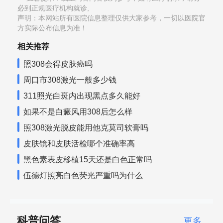
必到正规医疗机构就诊,
声明：本网站所有医院信息整理仅供大家参考，一切以医院官
方实际公布信息为准！
相关推荐
照308会得皮肤癌吗
周口市308激光一般多少钱
311照光白斑内出现黑点多久能好
如果不是白癜风用308后怎么样
照308激光脱皮能用他克莫司软膏吗
皮肤镜和皮肤活检哪个准确率高
黑色素表皮移植15天还是白色正常吗
伍德灯照亮白色荧光严重吗为什么
科普问答
更多