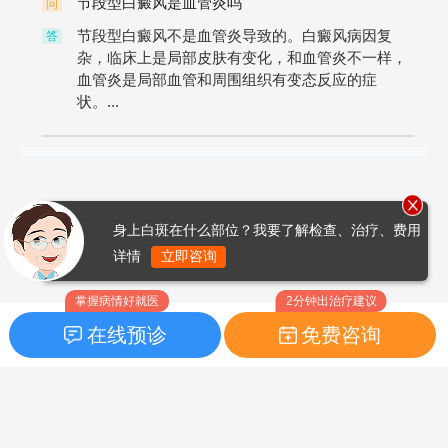
节段型白癜风是血管炎吗
问
节段型白癜风不是血管炎导致的。白癜风病因复
答
杂，临床上是局部皮肤有变化，和血管炎不一样，
血管炎是局部血管和周围组织有变态反应的症
状。...
身上白斑在什么部位？我要了解检查、治疗、费用
详情
立即咨询
掌握病情好就医
2分钟出治疗建议
在线预诊
免费咨询
首页
|
药品指南
|
FAQ问题
Copyright © 2026
白癜风之家网
版权所有
鲁ICP备14010760号-3