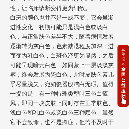
性，让临床诊断变得更为细致。
白斑的颜色也并不是一成不变，它会呈渐
进性变化：初期可能只是浅白色或淡白
色，与正常肤色差异不大；随着病情发展
逐渐转为灰白色，色素减退程度加深；进
立
即
而变为乳白色，白斑色泽更为显然；之后
报
名
可能呈现暗云白色，如同蒙上一层淡淡灰
全
雾；终会发展为瓷白色，此时皮肤色素几
国
公
乎尽量脱失，宛如瓷器般洁白无瑕。值得
益
援
一提的是，有一种特殊类型叫三色白癜
助
风，即同一块皮肤上同时存在正常肤色、
浅白色和乳白色或瓷白色三种颜色。虽然
它不会致命，也不是癌症，但若不及时干