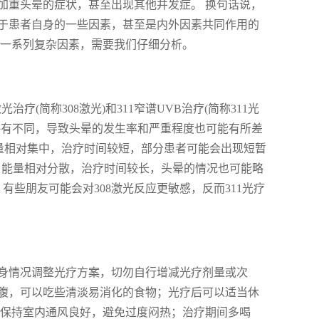
加重头晕的症状，甚至出现其他并发症。 换句话说，
于患者自身的一些因素，甚至是内外因素共同作用的
等一系列复杂因素，需要我们仔细分析。
疗(简称308激光)和311窄谱UVB治疗(简称311光
略有不同，导致头晕的发生率和严重程度也可能有所差
能量相对集中，治疗时间较短，部分患者可能会出现短暂
大，能量相对分散，治疗时间较长，头晕的情况也可能略
有些朋友可能会对308激光反应更敏感，反而311光疗
身情况调整光疗方案，切勿自行增减光疗剂量或次
腹，可以吃些清淡易消化的食物；光疗后可以适当休
：保持室内通风良好，避免过度闷热；治疗期间多喝