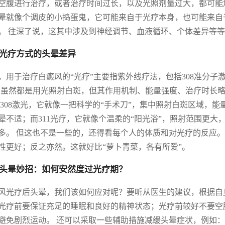
空腹进行治疗，或者治疗时间过长，以及光照剂量过大，都可能
晕就像个调皮的小捣蛋鬼，它可能来自于光疗本身，也可能来自
。 往深了说，这其中涉及到神经调节、血液循环、个体差异等
光疗方式的头晕差异
，用于治疗白癜风的“光疗”主要指紫外线疗法，包括308准分子激光治
。虽然都是用光照射白斑，但其作用机制、能量强度、治疗时长
 308激光，它就像一把科学的“手术刀”，集中照射白斑区域，
晕不适；而311光疗，它就像个温柔的“阳光浴”，照射范围更
多。 但这也不是一些的，还得看每个人的体质和对光疗的反应。 
性更好；反之亦然。这就好比“萝卜青菜，各有所爱”。
头晕妙招：如何安然度过光疗期？
风光疗后头晕，我们该如何应对呢？要听从医生的建议，根据自
光疗前要保证充足的睡眠和良好的精神状态；光疗前较好不要空
避免剧烈运动。 还可以采取一些辅助措施减缓头晕症状，例如