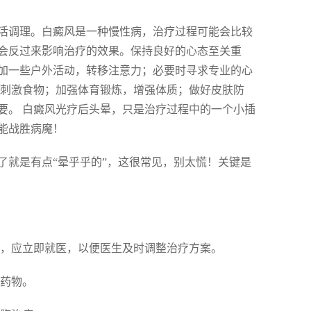
活调理。白癜风是一种慢性病，治疗过程可能会比较
会反过来影响治疗的效果。保持良好的心态至关重
加一些户外活动，转移注意力；必要时寻求专业的心
辣刺激食物；加强体育锻炼，增强体质；做好皮肤防
要。 白癜风光疗后头晕，只是治疗过程中的一个小插
能战胜病魔！
了就是有点“晕乎乎的”，这很常见，别太慌！关键是
！
严重，应立即就医，以便医生及时调整治疗方案。
的药物。