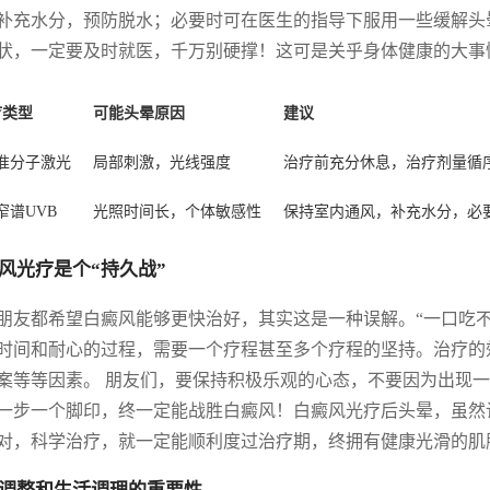
补充水分，预防脱水；必要时可在医生的指导下服用一些缓解头
状，一定要及时就医，千万别硬撑！这可是关乎身体健康的大事
疗类型
可能头晕原因
建议
8准分子激光
局部刺激，光线强度
治疗前充分休息，治疗剂量循
1窄谱UVB
光照时间长，个体敏感性
保持室内通风，补充水分，必
风光疗是个“持久战”
朋友都希望白癜风能够更快治好，其实这是一种误解。“一口吃
时间和耐心的过程，需要一个疗程甚至多个疗程的坚持。治疗的
案等等因素。 朋友们，要保持积极乐观的心态，不要因为出现
一步一个脚印，终一定能战胜白癜风！白癜风光疗后头晕，虽然
对，科学治疗，就一定能顺利度过治疗期，终拥有健康光滑的肌