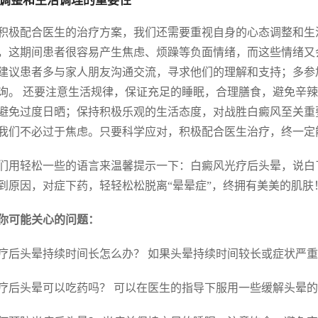
调整和生活调理的重要性
积极配合医生的治疗方案，我们还需要重视自身的心态调整和生
，这期间患者很容易产生焦虑、烦躁等负面情绪，而这些情绪又
建议患者多与家人朋友沟通交流，寻求他们的理解和支持；多参
询。 还要注意生活规律，保证充足的睡眠，合理膳食，避免辛
避免过度日晒；保持积极乐观的生活态度，对战胜白癜风至关重
我们不必过于焦虑。只要科学应对，积极配合医生治疗，终一定
们用轻松一些的语言来温馨提示一下：白癜风光疗后头晕，说白
到原因，对症下药，轻轻松松脱离“晕晕症”，终拥有美美的肌肤
你可能关心的问题：
 光疗后头晕持续时间长怎么办？ 如果头晕持续时间较长或症状
 光疗后头晕可以吃药吗？ 可以在医生的指导下服用一些缓解头晕