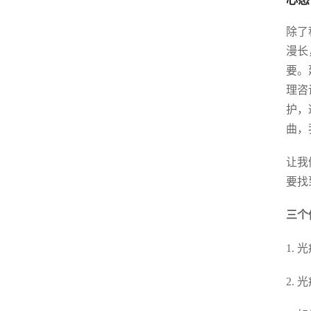
心态
除了
漫长
要。
理咨
护，
曲，
让我
要找
三个
1.
2.