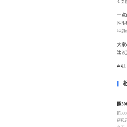
3.
一点
性限
种颜
大家
建议
声明
照3
照3
癜风