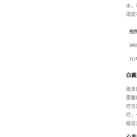
水，
适症
光
30
31
白癜
很多
需要
疗方
疗，
极应