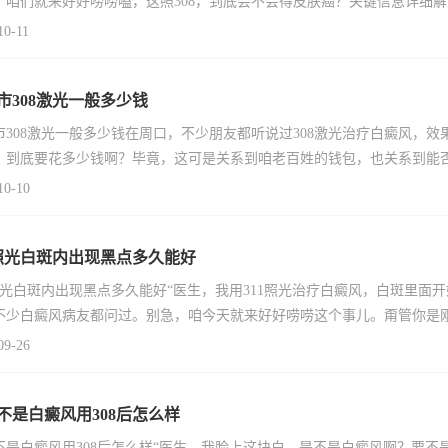
，咱们就来好好唠唠嗑，这照308，到底会不会得皮肤癌？关键信息详细解读3
10-11
市308激光一般多少钱
市308激光一般多少钱在周口，不少朋友都听说过308激光治疗白癜风，效
，到底要花多少钱啊？毕竟，这可是关系到咱老百姓的钱包，也关系到能
10-10
1照光白斑内出现黑点多久能好
1照光白斑内出现黑点多久能好“医生，我用311照光治疗白癜风，白斑里
不少白癜风病友都问过。别急，咱今天就来好好唠唠这个事儿。甭管你是
09-26
不是白癜风用308后怎么样
不是白癜风用308后怎么样“医生，我脸上这块白，是不是白癜风啊？要不