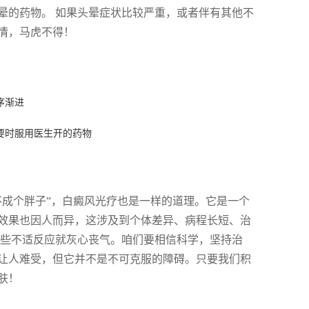
晕的药物。 如果头晕症状比较严重，或者伴有其他不
情，马虎不得！
序渐进
要时服用医生开的药物
不成个胖子”，白癜风光疗也是一样的道理。它是一个
效果也因人而异，这涉及到个体差异、病程长短、治
一些不适反应就灰心丧气。咱们要相信科学，坚持治
让人难受，但它并不是不可克服的障碍。只要我们积
肤！