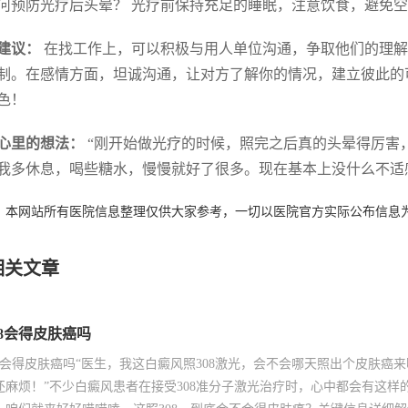
 如何预防光疗后头晕？ 光疗前保持充足的睡眠，注意饮食，避免
建议：
在找工作上，可以积极与用人单位沟通，争取他们的理解
制。在感情方面，坦诚沟通，让对方了解你的情况，建立彼此的
色！
心里的想法：
“刚开始做光疗的时候，照完之后真的头晕得厉害
我多休息，喝些糖水，慢慢就好了很多。现在基本上没什么不适
：本网站所有医院信息整理仅供大家参考，一切以医院官方实际公布信息
相关文章
08会得皮肤癌吗
08会得皮肤癌吗“医生，我这白癜风照308激光，会不会哪天照出个皮肤
还麻烦！”不少白癜风患者在接受308准分子激光治疗时，心中都会有这