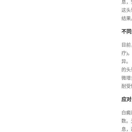
息，
这头
结果
不同
目前
疗)
异。
的头
微增
耐受
应对
白癜
数。
息，