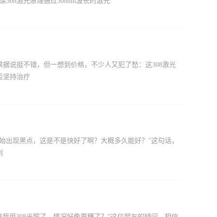
08激光原理通过308nm波长的激光
果据说挺不错，但一想到价格，不少人又犯了愁：这308激光
否坚持治疗
面开始出现黑点，这是不是快好了啊？大概多久能好？”这句话，
刚
是我用308光照了，情况好像更糟了？”这位朋友的疑问，相信