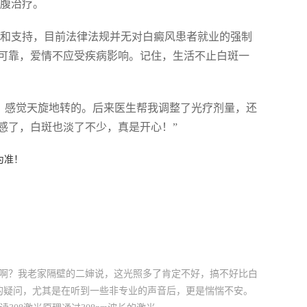
空腹治疗。
和支持，目前法律法规并无对白癜风患者就业的强制
可靠，爱情不应受疾病影响。记住，生活不止白斑一
，感觉天旋地转的。后来医生帮我调整了光疗剂量，还
感了，白斑也淡了不少，真是开心！”
为准！
癌来啊？我老家隔壁的二婶说，这光照多了肯定不好，搞不好比白
样的疑问，尤其是在听到一些非专业的声音后，更是惴惴不安。