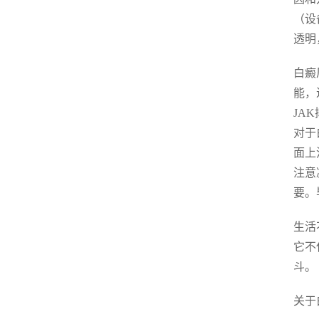
（设
透明
白癜
能，
JA
对于
面上
注意
要。
生活
它不
斗。
关于