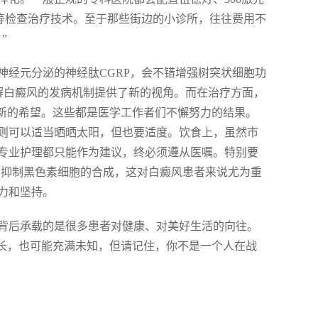
蒸等检查治疗技术。至于那些街边的小诊所，往往费用不
”
神经元分泌的神经肽CGRP，会不错增强树突状细胞功
解白癜风的发病机制提供了新的视角。而在治疗方面，
了新的希望。这些都是医学工作者们不懈努力的结果。
则可以适当晒晒太阳，但也要适度。饮食上，虽然市
专业护理都只能作为建议，终必须遵从医嘱。特别要
会抑制黑色素细胞的合成，这对白癜风患者来说尤为重
力和坚持。
背后承载的是很多患者对健康、对美好生活的向往。
漫长，也可能充满未知，但请记住，你不是一个人在战