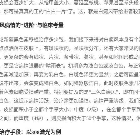
皮损会逐步扩大，从指甲盖大小，蔓延至核桃、苹果甚至拳头般
，那可是真真的正的“白白一片”了。这，就是白癜风带给患者较
风病情的“进阶”与临床考量
论新疆黑色素移植治疗多少钱，我们接下来得对白癜风本身有个
点点洒落在皮肤上；有斑块状的，呈块状分布；还有大家常见的
。更复杂的会有线状、片状、条带状、蔓状，甚至如地图形或岛
，更是它病情进展的“晴雨表”。初期多为浅白色或淡白色，与
色素减退加深；再变为乳白色，白斑色泽更为显然；之后可能呈
说不出来；会演变成瓷白色，如同瓷器般洁白，此时皮肤色素几
着色素细胞受损越严重。特别要提及的是“三色白癜风”，即在
白色，这提示病情活跃，治疗需更加谨慎。病情严重等级，我们
，皮损面积小于全都个手掌大小；中度（2级），在全都个手掌到
之间；而重度（4级），则皮损面积大于50个手掌，这种情况，
治疗手段：以308激光为例