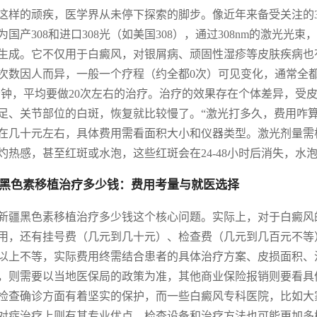
这样的顽疾，医学界从未停下探索的脚步。像近年来备受关注的30
为国产308和进口308光（如美国308），通过308nm的激光
生成。它不仅用于白癜风，对银屑病、顽固性湿疹等皮肤疾病也
次数因人而异，一般一个疗程（约全都0次）可见变化，通常全都
3分钟，平均要做20次左右的治疗。治疗的效果存在个体差异，
足、关节部位的白斑，恢复就比较慢了。“激光打多久，费用咋算
在几十元左右，具体费用需看面积大小和仪器类型。激光剂量需
灼热感，甚至红斑或水泡，这些红斑会在24-48小时后消失，水
黑色素移植治疗多少钱：费用考量与就医选择
新疆黑色素移植治疗多少钱这个核心问题。实际上，对于白癜风
用，还有挂号费（几元到几十元）、检查费（几元到几百元不等
以上不等，实际费用终需结合患者的具体治疗方案、皮损面积、
，则需要以当地医保局的政策为准，其他商业保险报销则要看具
检查确诊方面有着坚实的保护，而一些白癜风专科医院，比如大
对症治疗上则有其专业优点，检查设备和治疗方法也可能更加多样