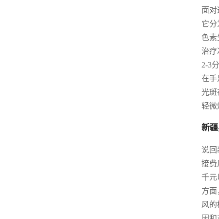
面对
它分
色素
治疗
2-
在手
光斑
轻微
新疆
说回
接费
千元
方面
风的
因和