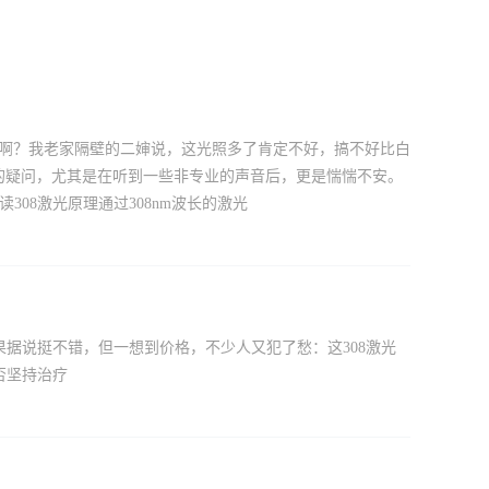
癌来啊？我老家隔壁的二婶说，这光照多了肯定不好，搞不好比白
样的疑问，尤其是在听到一些非专业的声音后，更是惴惴不安。
08激光原理通过308nm波长的激光
果据说挺不错，但一想到价格，不少人又犯了愁：这308激光
否坚持治疗