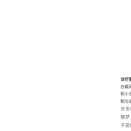
诊疗
白癜
积小
制与
许多
察梦
不是