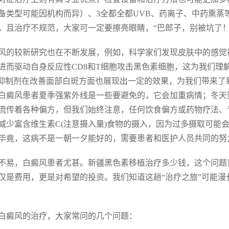
备类型可能因机构而异）、3全都全都UVB、药离子、中药熏
，且治疗不规范，大家可一定要擦亮眼睛，“巴郎子，别被坑了！
风的较新研究也在不断发展，例如，科学家们发现皮肤中的感觉
进而驱动自身反应性CD8和T细胞攻击黑色素细胞，这为我们理
K抑制剂在改善面部白斑方面也展现出一定的效果，为我们带来
白癜风患者夏季强紫外线是一些要避免的，它会加重病情；冬天
流传着各种偏方，但我们始终注意，任何饮食偏方或药物疗法、
减少富含维生素C(注意摄入量)食物的摄入，因为过多摄取可能
毕竟，这病不是一朝一夕能好的，需要患者和医护人员共同的努
不易，白癜风患者尤甚。新疆黑色素移植治疗多少钱，这个问题
仅是费用，更是对希望的投资。我们知道这趟“治疗之旅”可能
白癜风的治疗，大家常问的几个问题：