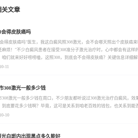
相关文章
08会得皮肤癌吗
08会得皮肤癌吗“医生，我这白癜风照308激光，会不会哪天照出个皮肤
还麻烦！”不少白癜风患者在接受308准分子激光治疗时，心中都会有这
，咱们就来好好唠唠嗑，这照308，到底会不会得皮肤癌？关键信息详细解读3
10-11
市308激光一般多少钱
市308激光一般多少钱在周口，不少朋友都听说过308激光治疗白癜风，效
，到底要花多少钱啊？毕竟，这可是关系到咱老百姓的钱包，也关系到能
10-10
1照光白斑内出现黑点多久能好