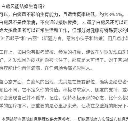
. 白癜风能结婚生育吗？
可以，白癜风不影响生育能力，且遗传概率较低，约为3%-5%。 
白癜风不是传染病，不会通过接触传播。 3. 患了白癜风还可以
绝大多数患者可以正常生活和工作，但部分对健康有特殊要求的
位"巴郎子"和"古丽"（新疆方言，意为小伙子和姑娘）们几点小
工作上，如果你有报考警校、参军的打算，建议在早期发现白斑
好，才发现因为皮肤问题被卡住了，那真是太可惜了。对于普通
治疗能让你自信满满，在任何场合都光彩照人。
整心态方面，白癜风的出现，尤其是在暴露部位，确实会给患者
颜色不同，它不定义你的价值。积极寻求家人、朋友的支持，或
你会发现自己并不孤单。记住，保持积极乐观的心态，比什么都
学的医疗技术，更重要的是心里那束光，让我在戈壁滩的阳光下
：本网站所有医院信息整理仅供大家参考，一切以医院官方实际公布信息