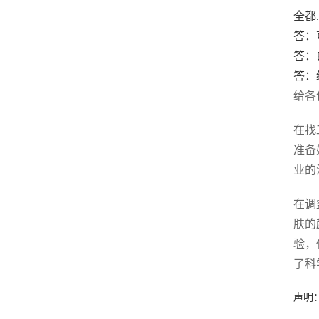
全都
答：
答：
答：
给各
在找
准备
业的
在调
肤的
验，
了科
声明