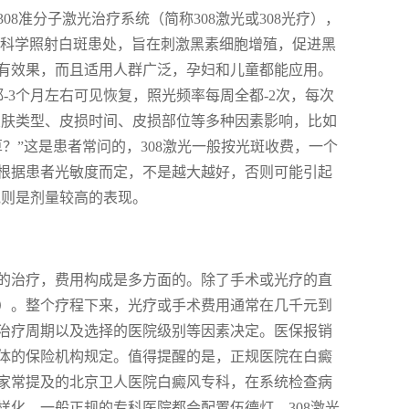
8准分子激光治疗系统（简称308激光或308光疗），
光束，科学照射白斑患处，旨在刺激黑素细胞增殖，促进黑
有效果，而且适用人群广泛，孕妇和儿童都能应用。
-3个月左右可见恢复，照光频率每周全都-2次，每次
受皮肤类型、皮损时间、皮损部位等多种因素影响，比如
？”这是患者常问的，308激光一般按光斑收费，一个
根据患者光敏度而定，不是越大越好，否则可能引起
泡则是剂量较高的表现。
的治疗，费用构成是多方面的。除了手术或光疗的直
）。整个疗程下来，光疗或手术费用通常在几千元到
治疗周期以及选择的医院级别等因素决定。医保报销
体的保险机构规定。值得提醒的是，正规医院在白癜
家常提及的北京卫人医院白癜风专科，在系统检查病
化。一般正规的专科医院都会配置伍德灯、308激光