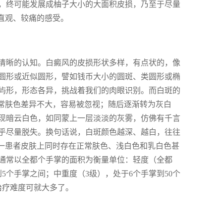
，终可能发展成柚子大小的大面积皮损，乃至于尽量
直观、较痛的感受。
清晰的认知。白癜风的皮损形状多样，有点状的，像
圆形或近似圆形，譬如钱币大小的圆斑、类圆形或椭
屿形，形态各异，挑战着我们的肉眼识别。而白斑的
正常肤色差异不大，容易被忽视；随后逐渐转为灰白
现暗云白色，如同蒙上一层淡淡的灰雾，仿佛有千言
乎尽量脱失。换句话说，白斑颜色越深、越白，往往
同一患者皮肤上同时存在正常肤色、浅白色和乳白色甚
通常以全都个手掌的面积为衡量单位：轻度（全都
5个手掌之间；中重度（3级），处于6个手掌到50个
治疗难度可就大多了。