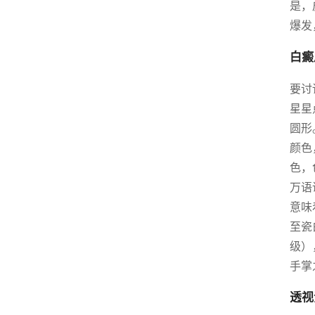
是，
爆发
白癜
要讨
星星
圆形
颜色
色，
万语
意味
至瓷
级）
手掌
透视