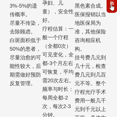
孕妇、儿
助
3%-5%的遗
黑色素合成。
童），安全性
传概率。
医保报销以当
好。
尽量不传染，
地医保局为
疗程估算：一
去除顾虑。
准，其他保险
般一个疗程
白斑面积低于
咨询相应机
（全都0次）
50%的患者，
构。
可见变化，全
尽量治愈的可
挂号费几元到
都-3个月左右
能性较大，后
几十元，检查
可恢复，平均
期需做好预防
费几元到几百
需20次左右。
反复管理。
元不等。整个
频率与时长：
疗程光疗手术
每周全都-2
费用一般几千
次，每次2-3
元到千元以上
分钟。