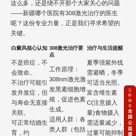
这么多，还是绕不开那个大家关心的问题
——新疆哪个医院有308激光治疗的医生
呢？这份专业力量，正是我们寻求希望的
关键。
白癜风核心认知
308激光治疗要
治疗与生活提醒
点
不是癌症，不
夏季强紫外线
工作原理：
会致命。
需避晒，冬季
308nm激光激
不治疗可能引
可适当光照。
发黑素细胞增
立
发并发症，但
富含维生素
即
殖，促进色素
报
与寿命无直接
C(注意摄入
名
生成。
全
关联。
量)食物摄入
国
适用人群：各
可正常结婚生
需适量减少，
公
益
类人群（包括
育，约
过量可能抑制
援