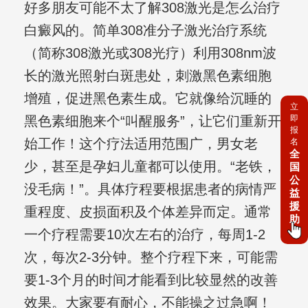
好多朋友可能不太了解308激光是怎么治疗
白癜风的。简单308准分子激光治疗系统
（简称308激光或308光疗）利用308nm波
长的激光照射白斑患处，刺激黑色素细胞
增殖，促进黑色素生成。它就像给沉睡的
立
黑色素细胞来个“叫醒服务”，让它们重新开
即
报
始工作！这个疗法适用范围广，男女老
名
全
少，甚至是孕妇儿童都可以使用。“老铁，
国
公
没毛病！”。具体疗程要根据患者的病情严
益
援
重程度、皮损面积及个体差异而定。通常
助
一个疗程需要10次左右的治疗，每周1-2
次，每次2-3分钟。整个疗程下来，可能需
要1-3个月的时间才能看到比较显然的改善
效果。大家要有耐心，不能操之过急啊！