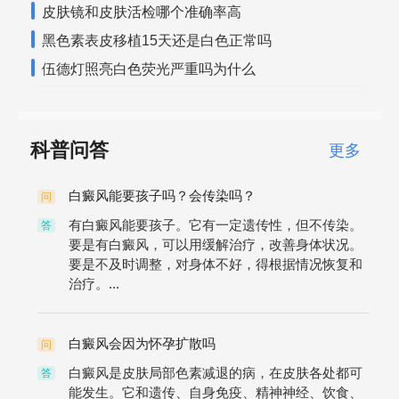
皮肤镜和皮肤活检哪个准确率高
黑色素表皮移植15天还是白色正常吗
伍德灯照亮白色荧光严重吗为什么
科普问答
更多
白癜风能要孩子吗？会传染吗？
问
有白癜风能要孩子。它有一定遗传性，但不传染。
答
要是有白癜风，可以用缓解治疗，改善身体状况。
要是不及时调整，对身体不好，得根据情况恢复和
治疗。...
白癜风会因为怀孕扩散吗
问
白癜风是皮肤局部色素减退的病，在皮肤各处都可
答
能发生。它和遗传、自身免疫、精神神经、饮食、