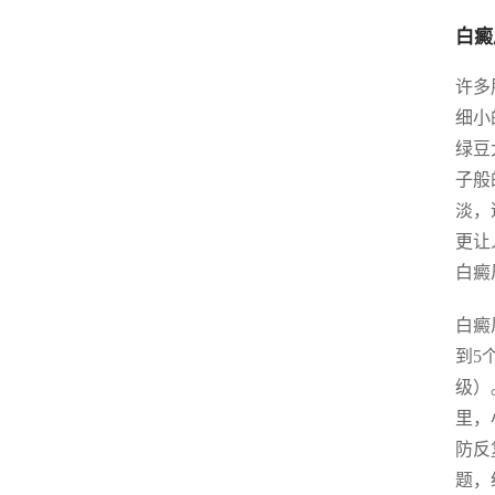
白癜
许多
细小
绿豆
子般
淡，
更让
白癜
白癜
到5
级）
里，
防反
题，