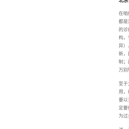
北京
在咱
都是
的诊
构，
异）
新，
制；
万别
至于
用，
要以
定要
为过