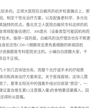
比较多的。正规大医院在白癜风的初步检查确诊上，那
因、制定个性化治疗方案，以及配备更科学、多元化
其独特的优点。像北京卫人医院白癜风专科这样的机
常规配备伍德灯、308激光（设备类型可能因机构而
治疗技术。值得一提的是，白癜风的治疗理念也在不断更
身反应性CD8+T细胞攻击黑色素细胞的新病因机
较好进展都是专科医院关注的。小编白白提醒大家，千
昂且不正规。
几十到几百块钱也有，而整个光疗或手术的疗程费
情况和具体治疗方案来定。关于医保报销，这块儿需
款了。夏季太阳光中的强紫外线对白斑是“禁忌”，一
议富含维生素C(注意摄入量)的食物要适量摄入，因
体还得听从医嘱。