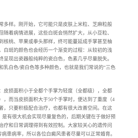
常多样。刚开始，它可能只是皮肤上米粒、芝麻粒般
但随着病情进展，这些白斑会悄然扩大，从小豆粒、
到核桃、苹果或拳头那样，终可能蔓延成手掌甚至柚
，白斑的颜色也会经历一个渐变的过程：从较初的浅
终呈现出瓷器般纯粹的瓷白色，色素几乎尽量脱失。
和乳白色/瓷白色等多种颜色，也就是我们常说的“三色
：皮损面积小于全都个手掌为轻度（全都级），全都
级），而当皮损面积大于50个手掌时，便达到了重度（4
者，只要积极配合治疗，也都有很大改善空间。在这
者，是有很大机会实现尽量复色的，后期关键在于做好预
治疗和日常调理得到有效控制。大家较关心的遗传问
传病患病率，所以各位白癜风患者尽量可以正常婚育。