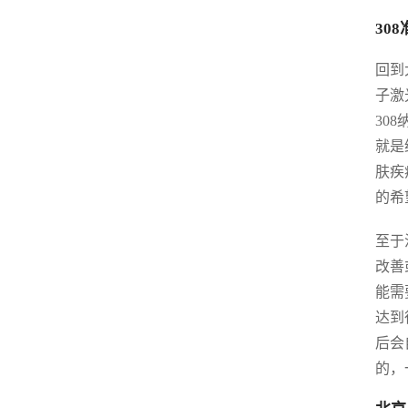
30
回到
子激
30
就是
肤疾
的希
至于
改善
能需
达到
后会
的，