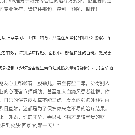
院有308准分子激光等合适的治疗方式外，更重要的是
的专业治疗，请记住那句：控制、预防、调理！
可以正常学习、工作、婚育，只是在某些特殊职业如警察、军
风患者有效，特别是病程短、面积小、部位特殊的白斑，效果更
食控制（少吃富含维生素C(注意摄入量)的食物）、加强防晒
朋友心里都憋着一股劲儿，甚至有些自卑，觉得别人
业的心理咨询师帮助，甚至加入白癜风患者社群，你
，日常的保养皮肤真不能马虎。夏季的强紫外线对白
烈日直射，这都是为了保护你来之不易的治疗结果。
止于外表，你的才华、善良和坚韧才是较宝贵的财
到皮肤‘回家’的那一天！”