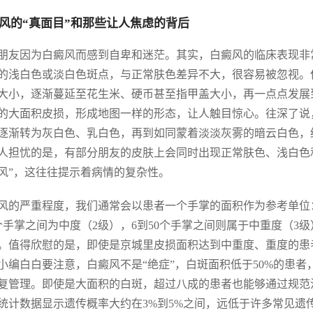
风的“真面目”和那些让人焦虑的背后
朋友因为白癜风而感到自卑和迷茫。其实，白癜风的临床表现非
的浅白色或淡白色斑点，与正常肤色差异不大，很容易被忽视。
大小，逐渐蔓延至花生米、硬币甚至指甲盖大小，再一点点发展
的大面积皮损，形成地图一样的形态，让人触目惊心。往深了说
逐渐转为灰白色、乳白色，再到如同蒙着淡淡灰雾的暗云白色，
人担忧的是，有部分朋友的皮肤上会同时出现正常肤色、浅白色
风”，这往往提示着病情的复杂性。
风的严重程度，我们通常会以患者一个手掌的面积作为参考单位
个手掌之间为中度（2级），6到50个手掌之间则属于中重度（3
。值得欣慰的是，即使是京城里皮损面积达到中重度、重度的患
小编白白要注意，白癜风不是“绝症”，白斑面积低于50%的患
复管理。即使是大面积的白斑，超过八成的患者也能够通过规范
统计数据显示遗传概率大约在3%到5%之间，远低于许多常见遗