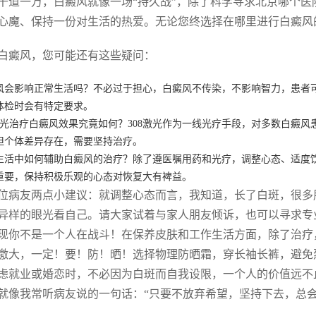
千道一万，白癜风就像一场“持久战”，除了科学寻求北京哪个医
心魔、保持一份对生活的热爱。无论您终选择在哪里进行白癜风
白癜风，您可能还有这些疑问：
风会影响正常生活吗？不必过于担心，白癜风不传染，不影响智力，患者
体检时会有特定要求。
8激光治疗白癜风效果究竟如何？308激光作为一线光疗手段，对多数白癜
但个体差异存在，需要坚持治疗。
生活中如何辅助白癜风的治疗？除了遵医嘱用药和光疗，调整心态、适度饮
重要，保持积极乐观的心态对恢复大有裨益。
位病友两点小建议：就调整心态而言，我知道，长了白斑，很多
异样的眼光看自己。请大家试着与家人朋友倾诉，也可以寻求专
现你不是一个人在战斗！在保养皮肤和工作生活方面，除了治疗
激大，一定！要！防！晒！选择物理防晒霜，穿长袖长裤，避免
虑就业或婚恋时，不必因为白斑而自我设限，一个人的价值远不
就像我常听病友说的一句话：“只要不放弃希望，坚持下去，总会看