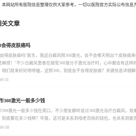
：本网站所有医院信息整理仅供大家参考，一切以医院官方实际公布信息
相关文章
08会得皮肤癌吗
08会得皮肤癌吗“医生，我这白癜风照308激光，会不会哪天照出个皮肤
还麻烦！”不少白癜风患者在接受308准分子激光治疗时，心中都会有这
，咱们就来好好唠唠嗑，这照308，到底会不会得皮肤癌？关键信息详细解读3
10-11
市308激光一般多少钱
市308激光一般多少钱在周口，不少朋友都听说过308激光治疗白癜风，效
，到底要花多少钱啊？毕竟，这可是关系到咱老百姓的钱包，也关系到能
10-10