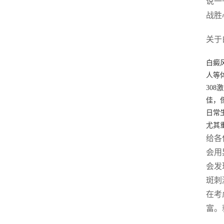
说一
战胜
关于
白癜
人等
30
佳，
日常
尤其
给各
会用
会发
斑刺
在考
富。