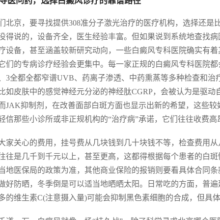
寻医问药，选择白癜风诊疗的靠谱路径
们北京，要寻找提供308准分子激光治疗的医疗机构，选择还是
没得说的，设备齐全，医生经验丰富。但如果说到系统地查找病
疗设备，甚至涵盖较新研究动向，一些白癜风专科医院确实有着
它们的专病诊疗经验会更集中。每一家正规的白癜风专科医院都会
、3全都全都窄谱UVB、药离子渗透、中药熏蒸等多种检查和
比如皮肤中的感觉神经元分泌的神经肽CGRP，会被认为是驱动自
而JAK抑制剂，在改善面部白斑方面也显示出新的希望，这些
轻信那些小诊所或非正规机构的“治疗病”承诺，它们往往收费高
大家关心的费用，挂号费从几块钱到几十块钱不等，检查费用从
往往是几千到千元以上，甚至更高，这都得根据每个患者的白斑
当地医保局的政策为准，其他商业保险的报销则要看具体合同条
做好防晒，冬季倒是可以适当地晒晒太阳。日常吃的方面，普遍建
多的维生素C(注意摄入量)可能会抑制黑色素细胞的合成，但具