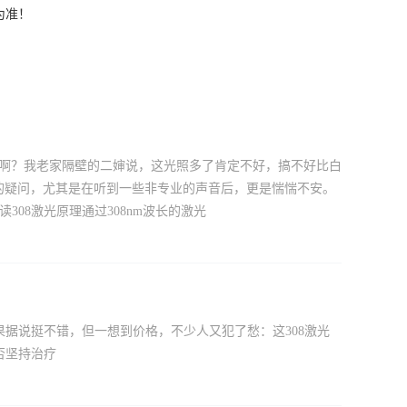
为准！
癌来啊？我老家隔壁的二婶说，这光照多了肯定不好，搞不好比白
样的疑问，尤其是在听到一些非专业的声音后，更是惴惴不安。
08激光原理通过308nm波长的激光
果据说挺不错，但一想到价格，不少人又犯了愁：这308激光
否坚持治疗