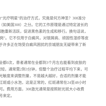
“光疗明星”的治疗方式，究竟是何方神圣？308准分
口（如美国308）之分。它的工作原理是通过特定波长的
细胞重新活跃，促进黑色素的生成和移行。换句话说，
上岗”。它不仅用于白癜风，对银屑病、顽固性湿疹等皮
于许多正在饱受白癜风困扰的京城朋友无疑带来了新
全都0次，患者通常在全都到3个月左右能看到皮肤的
短，通常需2到3分钟，但整个治疗过程平均下来，可
的光敏度来调整剂量，不是越大越好，合适的剂量才能
斑或小水泡，这是正常的，红斑通常在24至48小时
。费用方面，308激光通常是按照射光斑大小收费
号来定。