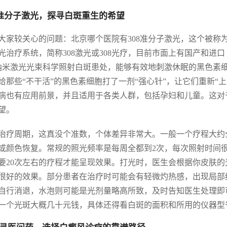
8准分子激光，探寻白斑重生的希望
大家较关心的问题：北京哪个医院有308准分子激光，这个被称为
光治疗系统，简称308激光或308光疗，目前市面上有国产和进
8纳米激光光束科学照射白斑患处，能够有效地刺激休眠的黑色素
给那些“不干活”的黑色素细胞打了一剂“强心针”，让它们重新“
病也有应用前景，并且适用于各类人群，包括孕妇和儿童。这对
望。
治疗周期，这真没个准数，个体差异非常大。一般一个疗程大约
或颜色恢复。常规的照光频率是每周全都到2次，每次照射时间很
要20次左右的疗程才能呈现效果。打光时，医生会根据你皮肤
很好的效果。部分患者在治疗时可能会有轻微灼热感，出现局部红
自行消退，水泡则可能是光剂量略高所致，及时告知医生处理即可
一个光斑大概几十元钱，具体还得看白斑的面积和所用的仪器型