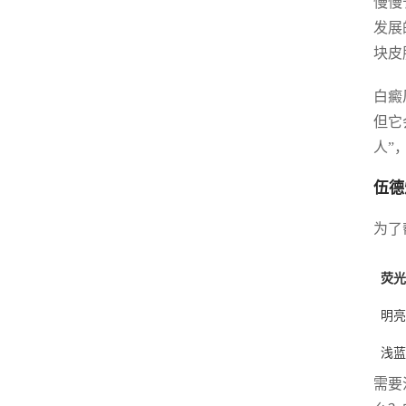
慢慢
发展
块皮
白癜
但它
人”
伍德
为了
荧光
明亮
浅蓝
需要