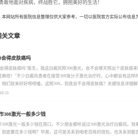
勇敢地面对疾病，终战胜它，拥抱美好的生活！
：本网站所有医院信息整理仅供大家参考，一切以医院官方实际公布信息
相关文章
08会得皮肤癌吗
08会得皮肤癌吗“医生，我这白癜风照308激光，会不会哪天照出个皮肤
还麻烦！”不少白癜风患者在接受308准分子激光治疗时，心中都会有这
，咱们就来好好唠唠嗑，这照308，到底会不会得皮肤癌？关键信息详细解读3
10-11
市308激光一般多少钱
市308激光一般多少钱在周口，不少朋友都听说过308激光治疗白癜风，效
，到底要花多少钱啊？毕竟，这可是关系到咱老百姓的钱包，也关系到能