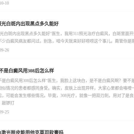
10-10
1照光白斑内出现黑点多久能好
1照光白斑内出现黑点多久能好“医生，我用311照光治疗白癜风，白斑里
不少白癜风病友都问过。别急，咱今天就来好好唠唠这个事儿。甭管你是
09-26
不是白癜风用308后怎么样
不是白癜风用308后怎么样“医生，我脸上这块白，是不是白癜风啊？要不
相似情况的患者都感同身受。确实，皮肤上出现异样，大家心里都会咯噔一
后，可能会发生哪些情况。毕竟，308光疗，就像一把双刃劍，用对了是
，敲锣打
09-25
08激光脱皮能用他克莫司软膏吗