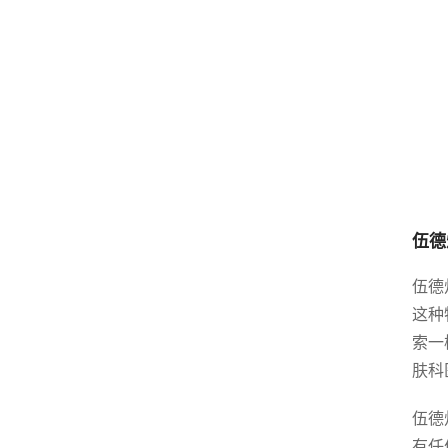
伍德
伍德
这种
索一
肤科
伍德
有任