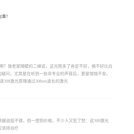
为准！
癌来啊？我老家隔壁的二婶说，这光照多了肯定不好，搞不好比白
样的疑问，尤其是在听到一些非专业的声音后，更是惴惴不安。
08激光原理通过308nm波长的激光
果据说挺不错，但一想到价格，不少人又犯了愁：这308激光
否坚持治疗