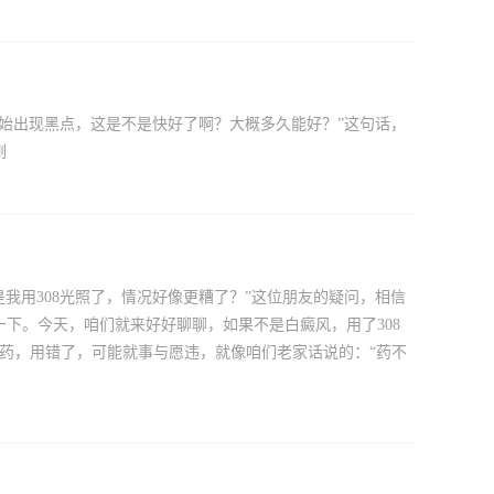
面开始出现黑点，这是不是快好了啊？大概多久能好？”这句话，
刚
是我用308光照了，情况好像更糟了？”这位朋友的疑问，相信
下。今天，咱们就来好好聊聊，如果不是白癜风，用了308
良药，用错了，可能就事与愿违，就像咱们老家话说的：“药不