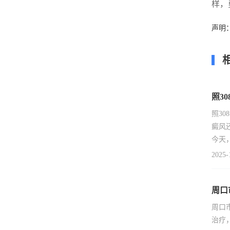
样，
声明
照3
照3
癜风
今天
2025-
周口
周口
治疗