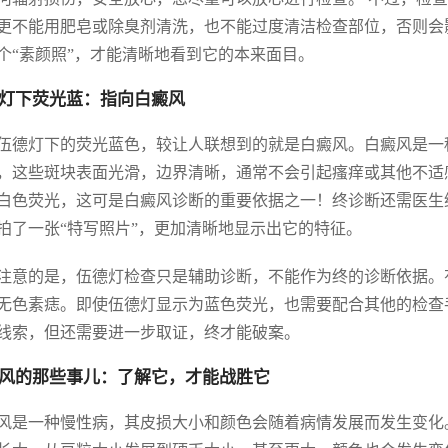
更不能用肥皂或除臭剂清洗，也不能过度清洁检查部位，否则会
个“素颜照”，才能清晰地看到它的本来面目。
灯下荧光蓝：指向白癜风
伍德灯下的荧光蓝色，较让人联想到的就是白癜风。白癜风是一
，这些斑块表面光滑，边界清晰，通常不会引起瘙痒或其他不适
白色荧光，这可是白癜风诊断的重要依据之一！终诊断还需医生
拍了一张“特写照片”，更加清晰地显示出它的特征。
注意的是，伍德灯检查只是辅助诊断，不能作为终的诊断依据。
无色素痣。即使伍德灯显示为蓝色荧光，也需要配合其他的检查
线索，但还需要进一步取证，终才能破案。
风的那些事儿：了解它，才能战胜它
风是一种慢性病，其皮损大小和颜色会随着病情发展而发生变化