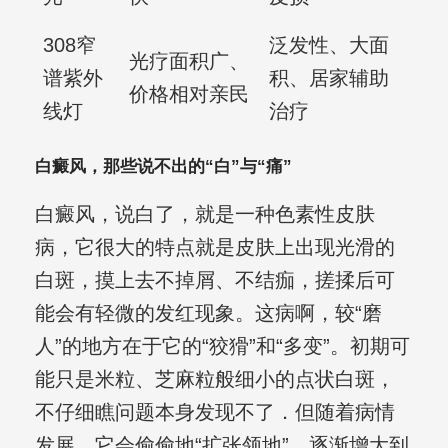
308窄
泛发性、大面
光疗面积广、
谱紫外
积、居家辅助
价格相对亲民
线灯
治疗
白癜风，那些说不出的“白”与“痛”
白癜风，说白了，就是一种色素性皮肤
病，它很大的特点就是皮肤上出现光滑的
白斑，摸上去不掉屑、不结痂，搓揉后可
能会有轻微的发红现象。这病啊，较“磨
人”的地方在于它的“狡猾”和“多变”。初期可
能只是米粒、芝麻粒般细小的点状白斑，
不仔细瞧问题本身发现不了．但随着病情
发展，它会偷偷地“扩张领地”，逐渐增大到