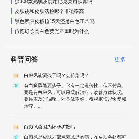
照308激光脱皮能用他克莫司软膏吗
皮肤镜和皮肤活检哪个准确率高
黑色素表皮移植15天还是白色正常吗
伍德灯照亮白色荧光严重吗为什么
科普问答
更多
白癜风能要孩子吗？会传染吗？
问
有白癜风能要孩子。它有一定遗传性，但不传染。
答
要是有白癜风，可以用缓解治疗，改善身体状况。
要是不及时调整，对身体不好，得根据情况恢复和
治疗。...
白癜风会因为怀孕扩散吗
问
白癜风是皮肤局部色素减退的病，在皮肤各处都可
答