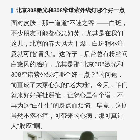
合巩固用药的调理，并对白癜风患者的
北京308激光和308窄谱紫外线灯哪个好一点
日常维护、饮食、锻炼等给予综合指
面对皮肤上那一道道“不速之客”——白斑，
导，全方位帮助患者康复。
不少朋友可能都心急如焚，尤其是在我们
这儿，北京的春天风大干燥，白斑稍不注
意就可能“冒头”。这阵子，后台总有粉丝问
白癜风的治疗，尤其是那“北京308激光和
308窄谱紫外线灯哪个好一点？”的问题，
简直成了大家心头的“老大难”。今天，咱们
就来好好掰扯掰扯，让您心里有个谱，不
再为这“白生生”的斑点而烦恼。毕竟，这病
虽然不疼不痒，可带来的心病，那可真让
人“膈应”啊。