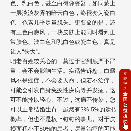
色、乳白色，甚至白得像瓷器，如同蒙上
一层淡淡灰雾的暗云白色，终褪变为瓷白
色，色素几乎尽量脱失。更要命的是，还
有三色白癜风，一块皮肤上能同时看到正
常肤色、浅白色和乳白色或瓷白色，真是
让人“头大”。
咱老百姓较关心的，莫过于它到底严不严
重，会不会影响生活。实话告诉您，白癜
立
即
风不是癌症，不会要人命，但若不治疗，
报
名
可能会引发自身免疫性疾病等并发症，这
全
可不能掉以轻心。不过，这病不传染，您
国
公
可以正常结婚生育，虽然有3%-5%的遗传
益
援
概率，但也不是板上钉钉的事儿。对于皮
助
损面积小于50%的患者，尽量治疗的可能