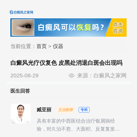
当前位置：
首页
>
仪器
白癜风光疗仪复色 皮黑处消退白斑会出现吗
2025-08-29
来源：
白癜风之家网
医生回答
臧亚丽
主治医师
专科
具有丰富的中西医结合治疗银屑病经
验，对久治不愈、大面积、反复复发性
银屑病的诊疗有独到见解。