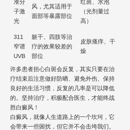
准分
红斑、水泡
风，尤其适用于
子激
（光剂量过
面部等暴露部位
光
高）
311
躯干、四肢等治
皮肤瘙痒、干
窄谱
疗的效果较差的
燥
UVB
部位
许多患者担心白斑会反复，其实只要在治
疗结束后注意做好防晒、避免外伤、保持
良好的生活习惯，反复的几率是可以降低
的。坚持治疗，积极配合医生，才能终战
胜白癜风！
白癜风，就像人生道路上的一个坎坷，它
会带来一些困扰，但它并不会击垮我们。