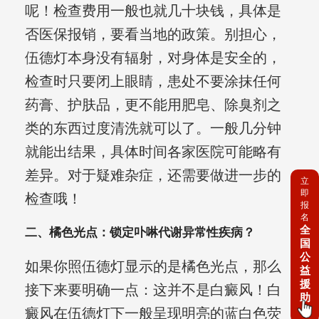
呢！检查费用一般也就几十块钱，具体是
否医保报销，要看当地的政策。别担心，
伍德灯本身没有辐射，对身体是安全的，
检查时只要闭上眼睛，患处不要涂抹任何
药膏、护肤品，更不能用肥皂、除臭剂之
类的东西过度清洗就可以了。一般几分钟
就能出结果，具体时间各家医院可能略有
差异。对于疑难杂症，还需要做进一步的
立
即
检查哦！
报
名
全
二、橘色光点：锁定卟啉代谢异常性疾病？
国
公
如果你照伍德灯显示的是橘色光点，那么
益
援
接下来要明确一点：这并不是白癜风！白
助
癜风在伍德灯下一般呈现明亮的蓝白色荧