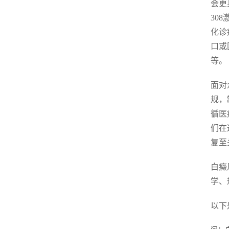
会更
30
化诊
口或
等。
面对
规，
循医
们在
复至
白癜
学、
以下