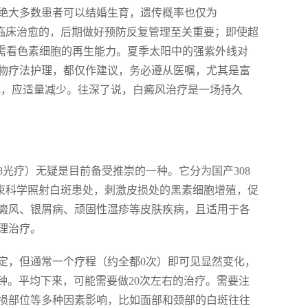
绝大多数患者可以结婚生育，遗传概率也仅为
现临床治愈的，后期做好预防反复管理至关重要；即使超
则需看色素细胞的再生能力。夏季太阳中的强紫外线对
物疗法护理，都仅作建议，务必遵从医嘱，尤其是富
成，应适量减少。往深了说，白癜风治疗是一场持久
08光疗）无疑是目前备受推崇的一种。它分为国产308
光光束科学照射白斑患处，刺激皮损处的黑素细胞增殖，促
癜风、银屑病、顽固性湿疹等皮肤疾病，且适用于各
理治疗。
定，但通常一个疗程（约全都0次）即可见显然变化，
分钟。平均下来，可能需要做20次左右的治疗。需要注
损部位等多种因素影响，比如面部和颈部的白斑往往