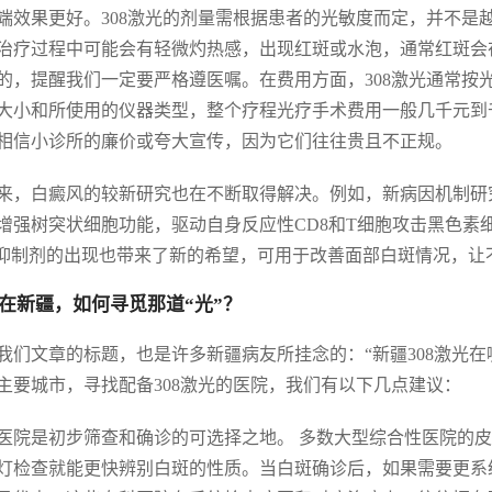
端效果更好。308激光的剂量需根据患者的光敏度而定，并不是
治疗过程中可能会有轻微灼热感，出现红斑或水泡，通常红斑会在
的，提醒我们一定要严格遵医嘱。在费用方面，308激光通常按
大小和所使用的仪器类型，整个疗程光疗手术费用一般几千元到
相信小诊所的廉价或夸大宣传，因为它们往往贵且不正规。
来，白癜风的较新研究也在不断取得解决。例如，新病因机制研
增强树突状细胞功能，驱动自身反应性CD8和T细胞攻击黑色素
K抑制剂的出现也带来了新的希望，可用于改善面部白斑情况，让
在新疆，如何寻觅那道“光”？
我们文章的标题，也是许多新疆病友所挂念的：“新疆308激光
主要城市，寻找配备308激光的医院，我们有以下几点建议：
医院是初步筛查和确诊的可选择之地。 多数大型综合性医院的
灯检查就能更快辨别白斑的性质。当白斑确诊后，如果需要更系