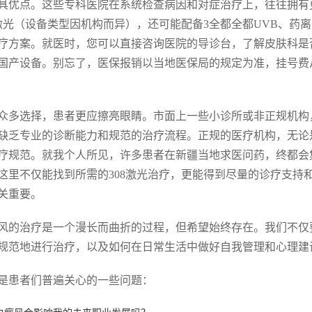
具优点。这些专科医院在系统检查病因和对症治疗上，往往拥有
8激光（设备类型因机构而异），还可能配备3全都全都UVB、
疗方案。就医时，您可以直接咨询医院的导诊台，了解皮肤科是否
国产设备。别忘了，医保报销以当地医保局的规定为准，挂号费
众多选择，患者更应擦亮眼睛。市面上一些小诊所或非正规机构
缺乏专业的诊断能力和规范的治疗流程。正规的医疗机构，无论
疗规范。就我个人所见，许多患者在新疆当地求医问药，终都会
这里不仅能找到所需的308激光治疗，更能得到尽量的诊疗支持
关重要。
风的治疗是一个漫长而曲折的过程，但希望始终存在。我们不仅要
规范地进行治疗，以及如何在日常生活中做好自我管理和心理建
是患者们普遍关心的一些问题：