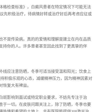
体格检查标准》，白癜风患者在特定情况下可能无法
建议先积极治疗，待病情好转或治疗好后再考虑应征或
也不是传染病。真的的爱情和理解是建立在内在品质
支持你的人。许多患者甚至因此找到了更真挚的伴
外线应注意防晒，冬季可适当接受温和阳光；饮食上
保持积极乐观的心态，减缓精神压力，因为精神因素对
对恢复大有裨益。
白斑影响到面试或特定职业要求，不妨先专注于治
胜于一切。在皮肤问题关注上，除了防晒，冬季也要
热情和希望的土地上，总有医院能提供308激光治