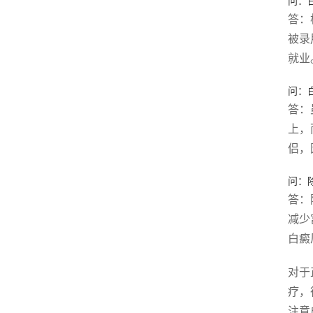
问：
答：
被录
就业
问：
答：
上，
侣，
问：
答：
减少
白癜
对于
疗，
注意