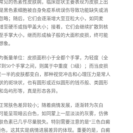
常见的色素性皮肤病，临床症状主要表现为皮肤上出
是黑色素细胞被自身免疫系统误伤导致功能缺失或消
忽略；随后，它们会逐渐增大至豆粒大小，如同麦
增至硬币或指甲盖大小；接着，它们会继续扩散到核
至手掌大小，继而形成柚子般的大面积皮损，终可能
想象。
为衡量单位：皮损面积小于全都个手掌，为轻度（全
掌到50个手掌之间，则属于中重度（3级）；而当皮损
过一半的皮肤都变白，那种视觉冲击和心理压力是常人
状的斑块状，也有圆形或近似圆形的钱币般、类圆形
和岛屿形等，真是形态各异。
正常肤色差异较小；随着病情发展，逐渐转为灰白
可能呈现暗云白色，如同蒙上一层淡淡的灰雾，仿佛
肤色素已几乎尽量脱失。特别需要注意的是“三色白癜
颜色，这其实是病情进展差异的体现。重要的是，白癜