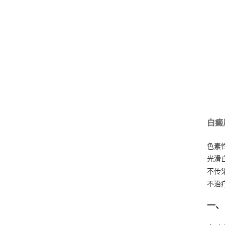
白癜
色素
光滑
不传
不治
一、