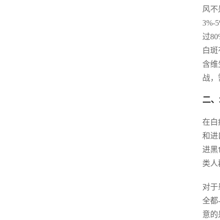
风不
3%
过8
白斑
含维
战，
二、
在白
和进
进黑
类人
对于
全都
意的