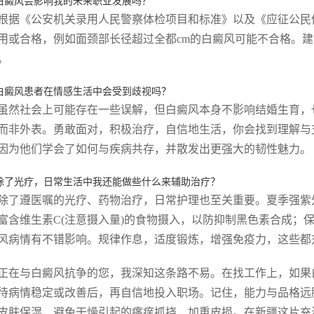
白癜风会影响我的未来职业发展吗？
根据《公安机关录用人民警察体检项目和标准》以及《应征公民
用或合格，例如面颈部长径超过全都cm的白癜风可能不合格。
。
白癜风患者在情感生活中会受到歧视吗？
虽然社会上可能存在一些误解，但白癜风本身不影响结婚生育，
而非外表。勇敢面对，积极治疗，自信地生活，你会找到理解与
因为他们学会了如何与疾病共存，并散发出更强大的韧性魅力。
除了光疗，日常生活中我还能做些什么来辅助治疗？
除了遵医嘱的光疗、药物治疗，日常护理也至关重要。夏季强紫
富含维生素C(注意摄入量)的食物摄入，以防抑制黑色素合成；
风病情有不错影响。规律作息，适度锻炼，增强免疫力，这些都
正在与白癜风抗争的您，我深知这条路不易。在找工作上，如果
待病情稳定或改善后，再自信地投入职场。记住，能力与品格远
皮肤保湿，避免干燥引起的瘙痒抓挠，加重皮损。在新疆这片充满