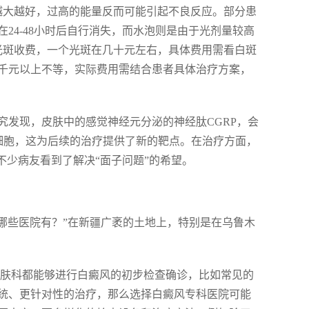
越大越好，过高的能量反而可能引起不良反应。部分患
24-48小时后自行消失，而水泡则是由于光剂量较高
光斑收费，一个光斑在几十元左右，具体费用需看白斑
千元以上不等，实际费用需结合患者具体治疗方案，
究发现，皮肤中的感觉神经元分泌的神经肽CGRP，会
细胞，这为后续的治疗提供了新的靶点。在治疗方面，
不少病友看到了解决“面子问题”的希望。
在哪些医院有？”在新疆广袤的土地上，特别是在乌鲁木
皮肤科都能够进行白癜风的初步检查确诊，比如常见的
统、更针对性的治疗，那么选择白癜风专科医院可能