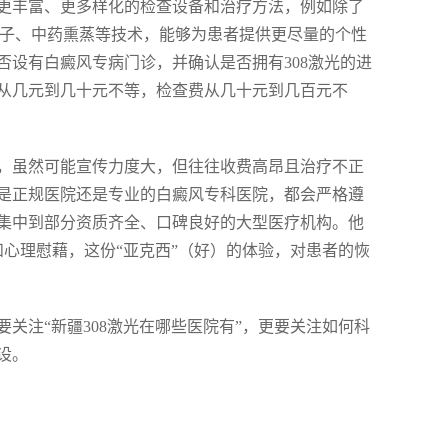
更丰富、更多样化的检查设备和治疗方法，例如除了
药离子、中药熏蒸等技术，能够为患者提供更尽量的个性
设有白癜风专病门诊，并确认是否拥有308激光的进
从几元到几十元不等，检查费从几十元到几百元不
，虽然可能宣传力度大，但往往收费高昂且治疗不正
是正规医院还是专业的白癜风专科医院，都会严格遵
集中到部分资质齐全、口碑良好的大型医疗机构。他
和心理慰藉，这份“亚克西”（好）的体验，对患者的恢
关注“新疆308激光在哪些医院有”，更要关注如何科
设。