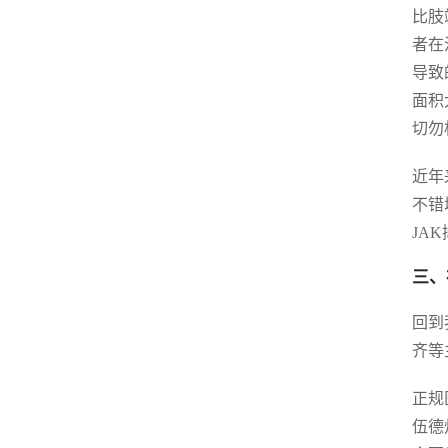
比肢
者在
导致
面积
切勿
近年
不错
JA
三、
回到
齐等
正规
伍德