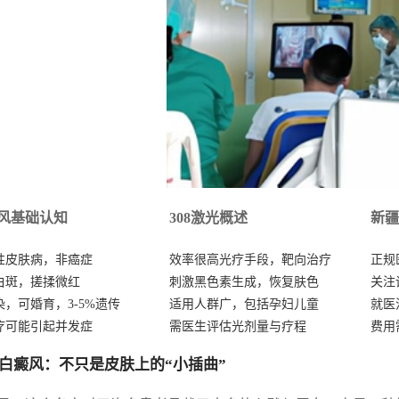
风基础认知
308激光概述
新疆
性皮肤病，非癌症
效率很高光疗手段，靶向治疗
正规
白斑，搓揉微红
刺激黑色素生成，恢复肤色
关注
染，可婚育，3-5%遗传
适用人群广，包括孕妇儿童
就医
疗可能引起并发症
需医生评估光剂量与疗程
费用
白癜风：不只是皮肤上的“小插曲”