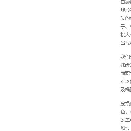
白癜
现形
失的
子、
桃大
出现
我们
都级
面积
难以
及椭
皮损
色，
笼罩
风”