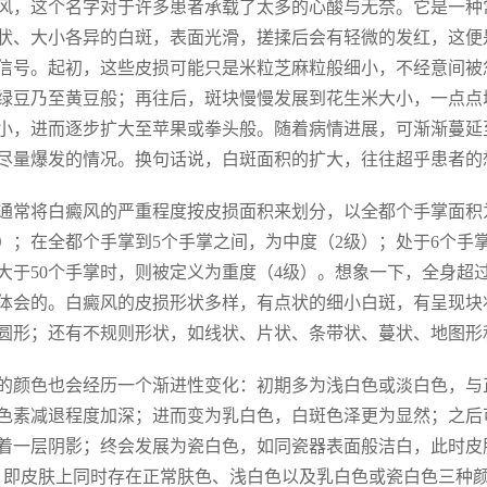
风，这个名字对于许多患者承载了太多的心酸与无奈。它是一种
状、大小各异的白斑，表面光滑，搓揉后会有轻微的发红，这便
信号。起初，这些皮损可能只是米粒芝麻粒般细小，不经意间被
绿豆乃至黄豆般；再往后，斑块慢慢发展到花生米大小，一点点
小，进而逐步扩大至苹果或拳头般。随着病情进展，可渐渐蔓延
尽量爆发的情况。换句话说，白斑面积的扩大，往往超乎患者的
通常将白癜风的严重程度按皮损面积来划分，以全都个手掌面积
）；在全都个手掌到5个手掌之间，为中度（2级）；处于6个手
大于50个手掌时，则被定义为重度（4级）。想象一下，全身超
体会的。白癜风的皮损形状多样，有点状的细小白斑，有呈现块
圆形；还有不规则形状，如线状、片状、条带状、蔓状、地图形
的颜色也会经历一个渐进性变化：初期多为浅白色或淡白色，与
色素减退程度加深；进而变为乳白色，白斑色泽更为显然；之后
着一层阴影；终会发展为瓷白色，如同瓷器表面般洁白，此时皮
，即皮肤上同时存在正常肤色、浅白色以及乳白色或瓷白色三种