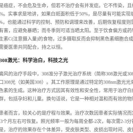
是癌症，不会危及生命，但若不治疗会有并发症。它不传染，且
-5%。实事求是地讲，如果白斑面积低于50%，是尽量有可能实
0%，也能通过科学的控制、预防和调理来改善，后期恢复程度
有害，应避免暴晒；而冬季则可适当晒太阳。至于饮食偏方或药
生素C(注意摄入量)的食物，过多摄取反而会抑制黑色素细胞合
需要医患共同配合，持之以恒。
308激光：科学治白，科技之光
癜风的治疗手段中，308准分子激光治疗系统（简称308激光或3
口308光（如美国308）。其工作原理是通过特定的308nm激
色素的生成。这种治疗方式因其有效性和安全性，常用于治疗白
群，包括孕妇和儿童。换句话说，它是一种相对温和而有效的物
患者而言，较关心的是疗程与效果。治疗次数因患者实际情况而
-3个月左右可恢复。照光频率一般为每周全都-2次，每次需2-3
是，治疗的效果存在个体差异，受皮肤类型、皮损出现时间、皮