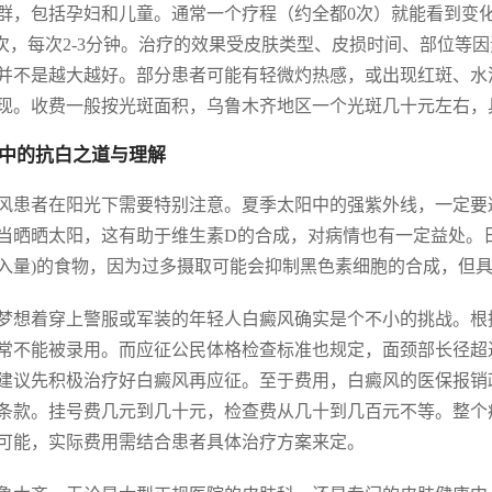
群，包括孕妇和儿童。通常一个疗程（约全都0次）就能看到变化
2次，每次2-3分钟。治疗的效果受皮肤类型、皮损时间、部位
并不是越大越好。部分患者可能有轻微灼热感，或出现红斑、水泡
现。收费一般按光斑面积，乌鲁木齐地区一个光斑几十元左右，
中的抗白之道与理解
风患者在阳光下需要特别注意。夏季太阳中的强紫外线，一定要
当晒晒太阳，这有助于维生素D的合成，对病情也有一定益处。
入量)的食物，因为过多摄取可能会抑制黑色素细胞的合成，但
梦想着穿上警服或军装的年轻人白癜风确实是个不小的挑战。根
常不能被录用。而应征公民体格检查标准也规定，面颈部长径超
建议先积极治疗好白癜风再应征。至于费用，白癜风的医保报销
条款。挂号费几元到几十元，检查费从几十到几百元不等。整个
可能，实际费用需结合患者具体治疗方案来定。