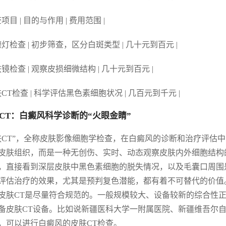
查项目 | 目的与作用 | 费用范围 |
伍德灯检查 | 初步筛查，区分白斑类型 | 几十元到百元 |
肤镜检查 | 观察皮损细微结构 | 几十元到百元 |
肤CT检查 | 科学评估黑色素细胞状况 | 几百元到千元 |
CT：白癜风科学诊断的“火眼金睛”
肤CT”，全称皮肤影像细胞学检查，在白癜风的诊断和治疗评估
皮肤组织，而是一种无创伤、实时、动态观察皮肤内外细胞结构
，直接看到深层皮肤中黑色素细胞的脱失情况，以及毛囊口周围
评估治疗的效果，尤其是预判复色潜能，都有着不可替代的价值
皮肤CT是尽量符合规范的。一般规模较大、设备较新的综合性
备皮肤CT设备。比如说新疆医科大学一附属医院、新疆维吾尔
，可以进行白癜风的皮肤CT检查。