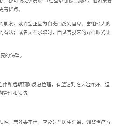
心，都可能提供皮肤CT检查以确诊白癜风。但如果要
更有优点。
的朋友。或许您正因为白斑而感到自卑，害怕他人的
的看法；或者是在求职时，面试官投来的异样眼光让
恢复的渴望。
范治疗和后期预防反复管理，有望达到临床治疗好。但
期管理和预防。
从性。若效果不佳，应及时与医生沟通，调整治疗方