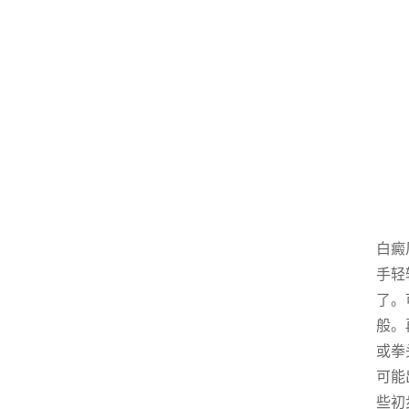
白癜
手轻
了。
般。
或拳
可能
些初