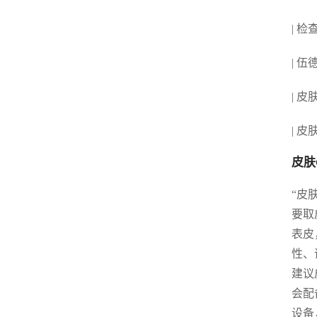
| 检
| 
| 皮
| 皮
皮肤
“皮
要取
表皮
性、
建议
会配
设备