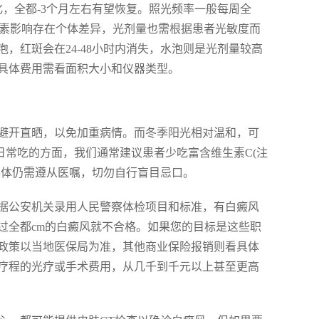
，全都-3个月左右有望恢复。照光频率一般每周全
等因素影响存在个体差异，光剂量也需根据患者光敏度而
，红斑会在24-48小时内消失，水泡则是光剂量较高
具体费用需看面积大小和仪器类型。
避开直晒，以免加重病情。而冬季阳光相对温和，可
日常吃的方面，我们通常建议患者少吃富含维生素C(注
具体仍需遵从医嘱，切勿自行盲目忌口。
据公安机关录用人民警察体检项目和标准，有白癜风
过全都cm的白癜风就不合格。如果您的目标是这些职
政策以当地医保局为准，其他商业保险报销则看具体
疗程的光疗或手术费用，从几千到千元以上甚至更高