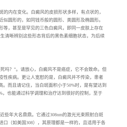
握白斑的内在变化。白癜风的皮损形状多样，有点状的，
近似圆形的，如同钱币般的圆形、类圆形及椭圆形。
形等，甚至是罕见的三色白癜风，即同一皮肤上存在
医生清晰辨别这些形态背后的黑色素细胞状态，为后续
会死吗？”。请放心，白癜风不是癌症，它不会致命。但
疫性疾病。更让人宽慰的是，白癜风并不传染，患者
高。而且请记住，当白斑面积小于50%时，是有望达到
0%，也能通过科学调理和治疗达到很好的控制，至于
”，近些年大名鼎鼎。它通过308nm的激光光束照射白斑
口（如美国308），其原理都是一样的，且适用于各