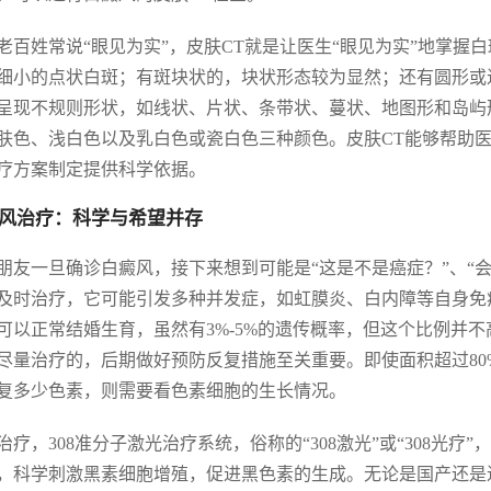
老百姓常说“眼见为实”，皮肤CT就是让医生“眼见为实”地掌
细小的点状白斑；有斑块状的，块状形态较为显然；还有圆形或
呈现不规则形状，如线状、片状、条带状、蔓状、地图形和岛屿
肤色、浅白色以及乳白色或瓷白色三种颜色。皮肤CT能够帮助
疗方案制定提供科学依据。
风治疗：科学与希望并存
朋友一旦确诊白癜风，接下来想到可能是“这是不是癌症？”、“
及时治疗，它可能引发多种并发症，如虹膜炎、白内障等自身免
可以正常结婚生育，虽然有3%-5%的遗传概率，但这个比例并不
尽量治疗的，后期做好预防反复措施至关重要。即使面积超过8
复多少色素，则需要看色素细胞的生长情况。
治疗，308准分子激光治疗系统，俗称的“308激光”或“308光疗
，科学刺激黑素细胞增殖，促进黑色素的生成。无论是国产还是进