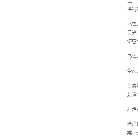
在乌
进行
乌鲁
目光
您感
乌鲁
全都
白癜
要说
2.
治疗
案，