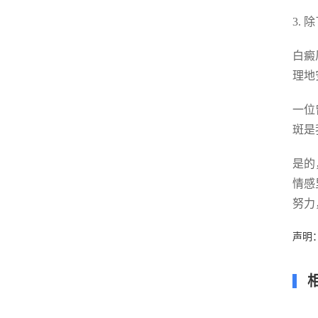
3.
白癜
理地
一位
斑是
是的
情感
努力
声明