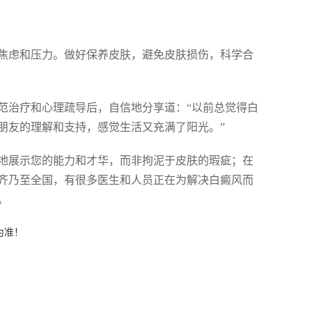
焦虑和压力。做好保养皮肤，避免皮肤损伤，科学合
范治疗和心理疏导后，自信地分享道：“以前总觉得白
朋友的理解和支持，感觉生活又充满了阳光。”
地展示您的能力和才华，而非拘泥于皮肤的瑕疵；在
齐乃至全国，有很多医生和人员正在为解决白癜风而
。
为准！