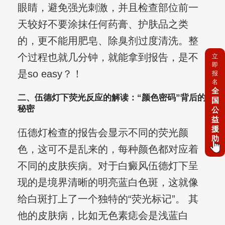
眼睛，避免强光刺激，并且检查部位前一
天较好不要涂抹任何药膏、护肤品之类
的，更不能用肥皂、除臭剂过度清洗。整
个过程也就几分钟，就能拿到报告，是不
立
即
是so easy？！
报
名
全
二、伍德灯下荧光反应的解读：“颜色密码”背后的
国
秘密
公
益
援
伍德灯检查的报告会显示不同的荧光颜
助
色，这可不是乱来的，每种颜色都对应着
不同的皮肤疾病。对于白癜风伍德灯下呈
现的是境界清晰的明亮蓝白色斑，这就像
给白斑打上了一个独特的“荧光标记”。 其
他的皮肤病，比如无色素痣会是浅蓝白