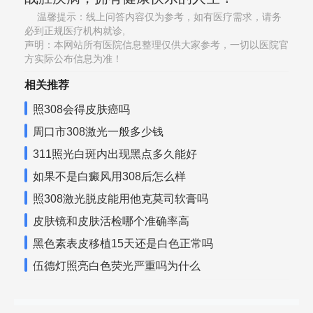
温馨提示：线上问答内容仅为参考，如有医疗需求，请务
必到正规医疗机构就诊,
声明：本网站所有医院信息整理仅供大家参考，一切以医院官
方实际公布信息为准！
相关推荐
照308会得皮肤癌吗
周口市308激光一般多少钱
311照光白斑内出现黑点多久能好
如果不是白癜风用308后怎么样
照308激光脱皮能用他克莫司软膏吗
皮肤镜和皮肤活检哪个准确率高
黑色素表皮移植15天还是白色正常吗
伍德灯照亮白色荧光严重吗为什么