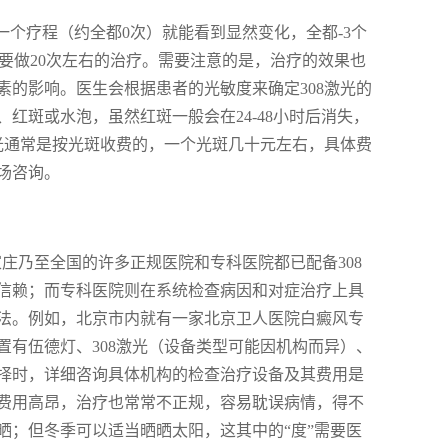
一个疗程（约全都0次）就能看到显然变化，全都-3个
均要做20次左右的治疗。需要注意的是，治疗的效果也
的影响。医生会根据患者的光敏度来确定308激光的
红斑或水泡，虽然红斑一般会在24-48小时后消失，
光通常是按光斑收费的，一个光斑几十元左右，具体费
场咨询。
家庄乃至全国的许多正规医院和专科医院都已配备308
信赖；而专科医院则在系统检查病因和对症治疗上具
法。例如，北京市内就有一家北京卫人医院白癜风专
有伍德灯、308激光（设备类型可能因机构而异）、
选择时，详细咨询具体机构的检查治疗设备及其费用是
费用高昂，治疗也常常不正规，容易耽误病情，得不
晒；但冬季可以适当晒晒太阳，这其中的“度”需要医