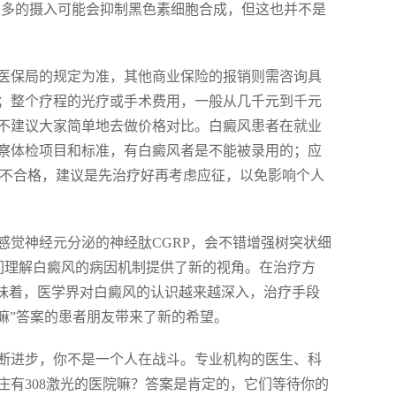
过多的摄入可能会抑制黑色素细胞合成，但这也并不是
医保局的规定为准，其他商业保险的报销则需咨询具
；整个疗程的光疗或手术费用，一般从几千元到千元
不建议大家简单地去做价格对比。白癜风患者在就业
察体检项目和标准，有白癜风者是不能被录用的；应
兵不合格，建议是先治疗好再考虑应征，以免影响个人
感觉神经元分泌的神经肽CGRP，会不错增强树突状细
们理解白癜风的病因机制提供了新的视角。在治疗方
意味着，医学界对白癜风的认识越来越深入，治疗手段
院嘛”答案的患者朋友带来了新的希望。
断进步，你不是一个人在战斗。专业机构的医生、科
有308激光的医院嘛？答案是肯定的，它们等待你的