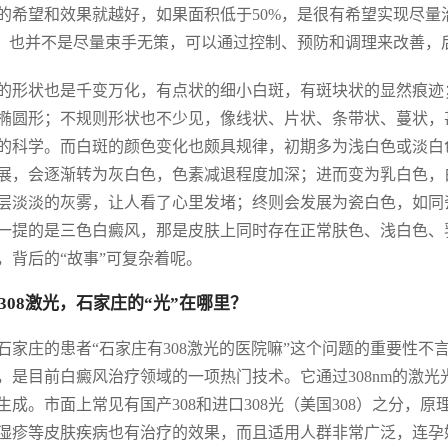
的希望和效果就越好，如果面积低于50%，是很有希望实现尽
%，也并不是尽量束手无策，可以通过控制、预防和调理来改善
的形状也是千变万化，有点状的细小白斑，有斑块状的显然痕迹
椭圆形；不规则形状也不少见，像线状、片状、条带状、蔓状，
的科学。而白斑的颜色变化也颇具规律，初期多为浅白色或淡白
展，会逐渐转为灰白色，色素减退程度加深；进而变为乳白色，
层淡淡的灰雾，让人看了心里发堵；终则会发展为瓷白色，如同
一提的是三色白癜风，那是皮肤上同时存在正常肤色、浅白色、
，背后的“故事”可复杂着呢。
308激光，石家庄的“光”在哪里？
石家庄的患者“石家庄有308激光的医院嘛”这个问题的重要性不言而
，是目前白癜风治疗领域的一项热门技术。它通过308nm的激
生成。市面上常见有国产308和进口308光（美国308）之分
湿疹等皮肤疾病也有治疗的效果，而且适用人群非常广泛，连孕