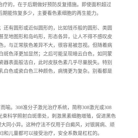
量治疗的，在于后期做好预防反复措施。即使面积超过
，后期能恢复多少，主要看色素细胞的再生能力。
；还有圆形或近似圆形的，比如钱币般的圆形、类圆
甚至地图形和岛屿形，形态各异，让人不得不感叹皮
色，与正常肤色差异不大，很容易被忽视。但随着病
白斑色泽更加显然；之后可能呈现暗云白色，如同蒙
瓷器表面般洁白，此时皮肤色素几乎尽量脱失。特别
乳白色或瓷白色三种颜色，病情更为复杂。别看都是
喻。308准分子激光治疗系统，简称308激光或308
光光束科学照射白斑患处，刺激黑素细胞增殖，促进黑色
，原理大同小异。这种疗法不仅用于白癜风，对银屑病、顽
妇和儿童都可以接受治疗，安全系数是杠杠的。