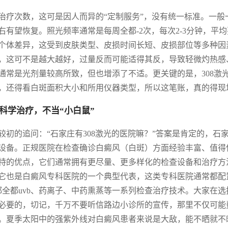
治疗次数，这可是因人而异的“定制服务”，没有统一标准。一般
右有望恢复。照光频率通常是每周全都-2次，每次2-3分钟，平
个体差异，这受到皮肤类型、皮损时间长短、皮损部位等多种因素
，这可不是越大越好，过量反而可能适得其反，导致轻微灼热感、
通常是光剂量较高所致，但也增添了不适。更关键的是，308激
，还得看白斑面积大小和所用仪器类型，所以这笔账，真的得现
科学治疗，不当“小白鼠”
较初的追问：“石家庄有308激光的医院嘛？”答案是肯定的，石
设备。正规医院在检查确诊白癜风（白斑）方面经验丰富、值得
特的优点，它们通常拥有更尽量、更多样化的检查设备和治疗方
它也是白癜风专科医院的一个典型代表，这类专科医院通常都配置
都全都uvb、药离子、中药熏蒸等一系列检查治疗技术。大家在
必要的，切记，千万不要听信路边小诊所的宣传，那里不仅可能
。夏季太阳中的强紫外线对白癜风患者来说是大敌，能不晒就不