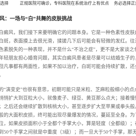
选择
正规医院可确诊，专科医院在系统治疗上有优点
务必选择正
风：一场与“白”共舞的皮肤挑战
白癜风，我们接下来要明确它的问题本身。它是一种色素性皮肤
白斑，表面摸上去很光滑，揉搓几下后可能会有轻微的发红。往
色素脱失的一种表现，并不是什么“不治之症”，更不是大家谈
年轻朋友担心婚育问题，其实白癜风患者是尽量可以结婚生子的，
但凡事都有两面性，如果不加以治疗，白斑可能会持续扩散，还
。
的“演变史”也很有意思，初期可能只是米粒、芝麻粒般细小的点
悄悄扩大到豆粒大小，就像麦子、绿豆、黄豆那么点大；接着慢
；之后还会继续扩散到核桃大小，甚至逐步扩大至苹果或拳头般
般的大面积皮损，终可能出现尽量爆发的情况，蔓延至全身。为
位，如果皮损面积小于全都个手掌大小，算是轻度（全都级）；在
到50个手掌之间就是中重度（3级）；而一旦大于50个手掌，