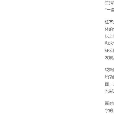
生指
“一
还有
体的
以上
和求
征公
发展
较新
胞功
面，
也越
面对
学的