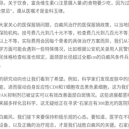
导。关于饮食，富含维生素C(注意摄入量)的食物要少吃，因为
些禁忌”，遵从医嘱才是金科玉律。
大家关心的医保报销问题，白癜风治疗的医保报销政策，以当地
保险机构。挂号费几元到几十元不等，检查费几元到几百元不等
以上不等，实际费用会因每个患者的具体治疗方案而异，我们从
学方面可能会遇到一些特殊情况，比如根据公安机关录用人民警
民体格检查标准也规定，面颈部长径超过全都cm的白癜风条件
。
的研究动向也让我们看到了希望。例如，科学家们发现皮肤中的
能，进而驱动自身反应性CD8和T细胞攻击黑色素细胞，这为我
JAK抑制剂已被证实可以有效改善面部白斑情况。这些进展都
来越多样化且科学，这无疑给正在寻求“石家庄有308激光的医
白癜风，我们接下来要保持积极乐观的心态。要知道，医学在不
设备，以及正确的治疗观念，才是我们战胜白癜风的关键。石家庄