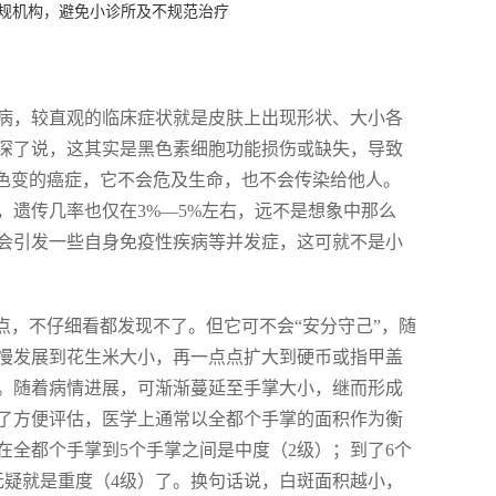
规机构，避免小诊所及不规范治疗
病，较直观的临床症状就是皮肤上出现形状、大小各
深了说，这其实是黑色素细胞功能损伤或缺失，导致
之色变的癌症，它不会危及生命，也不会传染给他人。
遗传几率也仅在3%—5%左右，远不是想象中那么
会引发一些自身免疫性疾病等并发症，这可就不是小
点，不仔细看都发现不了。但它可不会“安分守己”，随
慢发展到花生米大小，再一点点扩大到硬币或指甲盖
。随着病情进展，可渐渐蔓延至手掌大小，继而形成
了方便评估，医学上通常以全都个手掌的面积作为衡
全都个手掌到5个手掌之间是中度（2级）；到了6个
那无疑就是重度（4级）了。换句话说，白斑面积越小，