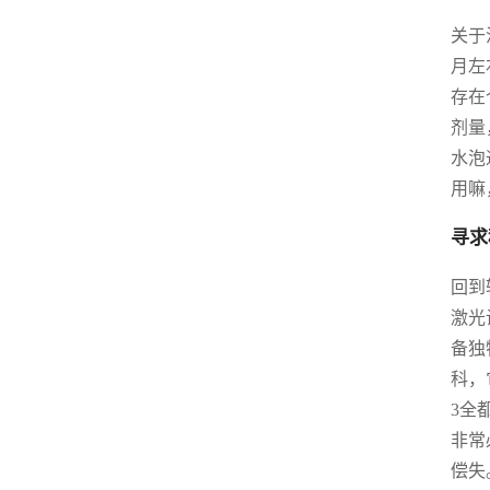
关于
月左
存在
剂量
水泡
用嘛
寻求
回到
激光
备独
科，
3全
非常
偿失