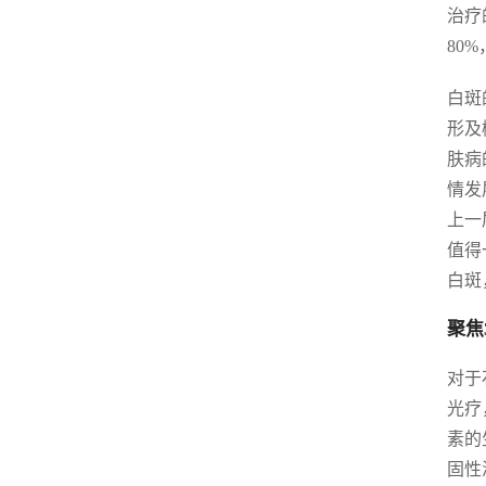
治疗
80
白斑
形及
肤病
情发
上一
值得
白斑
聚焦
对于
光疗
素的
固性