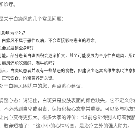
和诊疗。
是关于白癜风的几个常见问题：
风影响寿命吗？
。白癜风不属于恶性疾病，不会直接影响患者的寿命。
风会发展到全身吗？
可能。部分患者白斑面积会逐渐扩大，甚至可能发展为全身性白癜风，所
白癜风还能吃海鲜、喝牛奶吗？
而言，白癜风患者并没有一些禁忌的食物，但建议少吃富含维生素C(注意
。正常饮食、均衡营养是关键。
处于白癜风困扰中的您，两点贴心建议：
调整心态：请记住，白斑只是皮肤表面的颜色缺失，它不定义你
，不必感到自卑或沮丧，保持积极心态非常重要。可以多与病友
让内心变得更强大。很多大家的评价：“以前总觉得别人盯着我
，敢穿短袖了！” 这小小的心情转变，是治疗之外的强大助力。