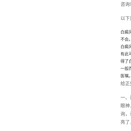
咨询
以下
白癜
不会
白癜
有此
得了
一般
医嘱
给正
一、
眼神
询，
亮了