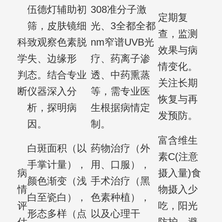
伍德灯辅助初
308准分子激
定期复
筛，皮肤镜细
光、3全都全都
查，监测
科
致观察色素脱
nm窄谱UVB光
效果与病
学
失、边缘形
疗、药离子渗
情变化。
判
态。结合专业
透、中药熏蒸
关注长期
断
仪器深入分
等，需专业医
恢复与再
析，探明病
生根据病情定
发预防。
因。
制。
富含维生
白斑面积（以
药物治疗（外
素C(注意
手掌计量），
用、口服），
病
摄入量)食
颜色渐变（浅
手术治疗（黑
情
物摄入少
白至瓷白），
色素种植），
评
吃，阳光
形态多样（点
以及心理干