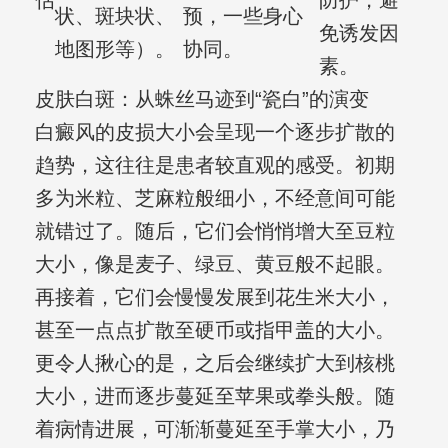
估
防护，避
状、斑块状、
预，一些身心
免诱发因
地图形等）。
协同。
素。
皮肤白斑：从蛛丝马迹到“瓷白”的演变
白癜风的皮损大小会呈现一个逐步扩散的
趋势，这往往是患者较直观的感受。初期
多为米粒、芝麻粒般细小，不经意间可能
就错过了。随后，它们会悄悄增大至豆粒
大小，像是麦子、绿豆、黄豆般不起眼。
再接着，它们会慢慢发展到花生米大小，
甚至一点点扩散至硬币或指甲盖的大小。
更令人揪心的是，之后会继续扩大到核桃
大小，进而逐步蔓延至苹果或拳头般。随
着病情进展，可渐渐蔓延至手掌大小，乃