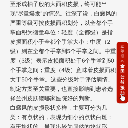
至形成柚子般的大面积皮损，终可能出
现“尽量爆发”的情况。往深了说，白癜风的
严重等级可按皮损面积划分，以全都个手
掌面积为衡量单位：轻度（全都级）是指
皮损面积小于全都个手掌大小；中度（2
立
级）则在全都个手掌到5个手掌之间。中重
即
报
度（3级）表示皮损面积处于6个手掌到50
名
全
个手掌之间；重度（4级）意味着皮损面积
国
公
大于50个手掌。这些分级对于评估病情、
益
援
制定方案至关重要，也直接影响到患者选
助
择兰州皮肤镜哪家医院好的判断。
白癜风的皮损形状多样，主要可分为几
类：有点状的，表现为细小的点状白斑；
有斑块状的，呈现出较为显然的块状形