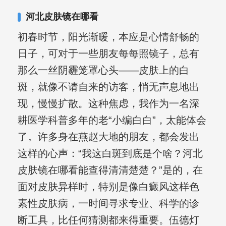
合巩固用药的调理，并对白癜风患者的
河北皮肤镜在哪看
日常维护、饮食、锻炼等给予综合指
初春时节，阳光渐暖，本应是心情舒畅的
导，全方位帮助患者康复。
日子，可对于一些朋友每每照镜子，总有
那么一丝阴霾笼罩心头——皮肤上的白
斑，就像不请自来的访客，悄无声息地出
现，慢慢扩散。这种焦虑，我作为一名深
耕医学科普多年的老“小编白白”，太能体会
了。许多身在燕赵大地的朋友，都会发出
这样的心声：“我这白斑到底是个啥？河北
皮肤镜在哪看能查得清清楚楚？”是的，在
面对皮肤异样时，特别是像白癜风这样色
素性皮肤病，一时间寻求专业、科学的诊
断工具，比任何猜测都来得重要。伍德灯