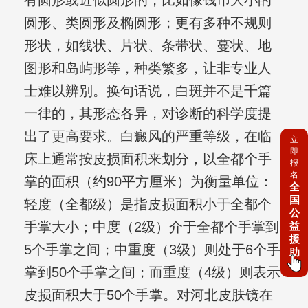
有圆形或近似圆形的，比如像钱币大小的
圆形、类圆形及椭圆形；更有多种不规则
形状，如线状、片状、条带状、蔓状、地
图形和岛屿形等，种类繁多，让非专业人
士难以辨别。换句话说，白斑并不是千篇
一律的，其形态各异，对诊断的科学度提
出了更高要求。白癜风的严重等级，在临
立
即
床上通常按皮损面积来划分，以全都个手
报
名
掌的面积（约90平方厘米）为衡量单位：
全
国
轻度（全都级）是指皮损面积小于全都个
公
手掌大小；中度（2级）介于全都个手掌到
益
援
5个手掌之间；中重度（3级）则处于6个手
助
掌到50个手掌之间；而重度（4级）则表示
皮损面积大于50个手掌。对河北皮肤镜在