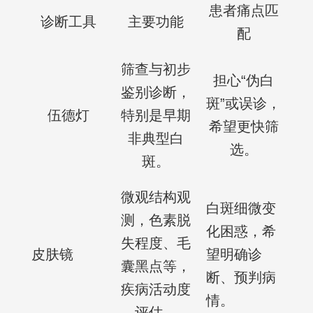
患者痛点匹
诊断工具
主要功能
配
筛查与初步
担心“伪白
鉴别诊断，
斑”或误诊，
伍德灯
特别是早期
希望更快筛
非典型白
选。
斑。
微观结构观
白斑细微变
测，色素脱
化困惑，希
失程度、毛
皮肤镜
望明确诊
囊黑点等，
断、预判病
疾病活动度
情。
评估。