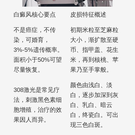
白癜风核心要点
皮损特征概述
不是癌症，不传
初期米粒至芝麻粒
染，可婚育，
大小，渐扩散至硬
3%-5%遗传概率。
币、指甲盖、花生
面积小于50%可望
米，再到核桃、苹
尽量恢复。
果乃至手掌般。
颜色由浅白、淡
308激光是常见疗
白，逐步加深到灰
法，刺激黑色素细
白、乳白、暗云
胞增殖，治疗的效
白，终瓷白。可出
果因人而异。
现三色白斑。