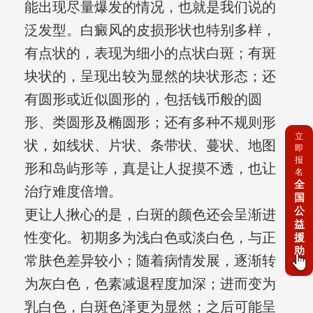
能出现尽量爆发的情况，也就是我们说的
泛发型。白癜风的皮损形状也特别多样，
有点状的，表现为细小的点状白斑；有斑
块状的，呈现出较为显然的块状形态；还
有圆形或近似圆形的，包括钱币般的圆
形、类圆形及椭圆形；还有多种不规则形
立
状，如线状、片状、条带状、蔓状、地图
即
报
形和岛屿形等，真是让人捉摸不透，也让
名
全
治疗难度倍增。
国
公
更让人揪心的是，白斑的颜色还会呈渐进
益
性变化。初期多为浅白色或淡白色，与正
援
助
常肤色差异较小；随着病情发展，逐渐转
为灰白色，色素减退程度加深；进而变为
乳白色，白斑色泽更为显然；之后可能呈