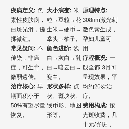
疾病定义:
色
大小演变:
米
原理特点:
素性皮肤病，
粒→豆粒→花
308nm激光刺
白斑光滑，搓
生米→硬币→
激色素生成，
揉微红。
拳头→柚子。
孕妇儿童可
常见疑问:
不
颜色进阶:
浅
用。
传染，非癌
白→灰白→乳
疗程概况:
一
症，可生育，
白→暗云白→
般全都-3月可
微弱遗传。
瓷白。
呈现效果，平
治疗核心:
早
形状多样:
点
均约20次治
期面积小于
状、斑块状、
疗。
50%有望尽量
钱币形、地图
费用构成:
按
恢复。
形等。
光斑收费，几
十元/光斑，