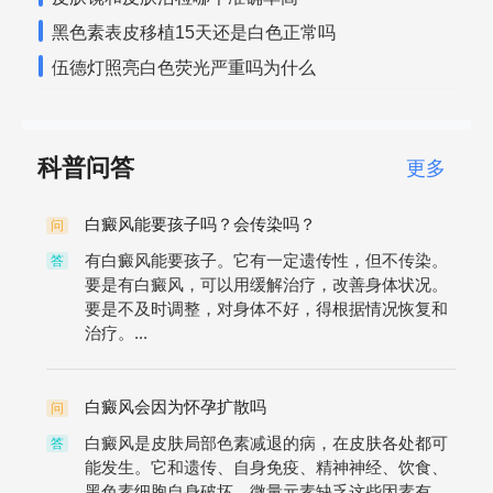
黑色素表皮移植15天还是白色正常吗
伍德灯照亮白色荧光严重吗为什么
科普问答
更多
白癜风能要孩子吗？会传染吗？
问
有白癜风能要孩子。它有一定遗传性，但不传染。
答
要是有白癜风，可以用缓解治疗，改善身体状况。
要是不及时调整，对身体不好，得根据情况恢复和
治疗。...
白癜风会因为怀孕扩散吗
问
白癜风是皮肤局部色素减退的病，在皮肤各处都可
答
能发生。它和遗传、自身免疫、精神神经、饮食、
黑色素细胞自身破坏、微量元素缺乏这些因素有