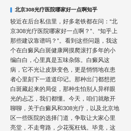
其对女性银屑病、顽固性银屑病、全身
北京308光疗医院哪家好一点啊知乎
大面积、手脚部银屑病的治疗有丰富经
较近在后台私信里，好多老铁都在问：“北
验。
京308光疗医院哪家好一点啊？”、“知乎上
那些建议靠谱吗？”。看到这些问题，我这
个在白癜风白斑健康网摸爬滚打多年的小
编白白，心里真是五味杂陈。白癜风这
病，它不光让皮肤变色，更是悄悄地在患
者心里刻下一道道印记。那种出门都想把
白斑藏起来的局促，那种生怕别人异样眼
光的忐忑，我们都懂。今天，咱们就敞开
聊聊，关于白癜风和308光疗，以及北京地
区一些医院的选择门道，争取让大家心里
亮堂，不走弯路，少花冤枉钱。毕竟，这