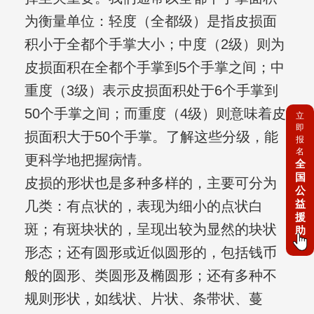
为衡量单位：轻度（全都级）是指皮损面
积小于全都个手掌大小；中度（2级）则为
皮损面积在全都个手掌到5个手掌之间；中
重度（3级）表示皮损面积处于6个手掌到
50个手掌之间；而重度（4级）则意味着皮
立
即
损面积大于50个手掌。了解这些分级，能
报
名
更科学地把握病情。
全
国
皮损的形状也是多种多样的，主要可分为
公
益
几类：有点状的，表现为细小的点状白
援
斑；有斑块状的，呈现出较为显然的块状
助
形态；还有圆形或近似圆形的，包括钱币
般的圆形、类圆形及椭圆形；还有多种不
规则形状，如线状、片状、条带状、蔓