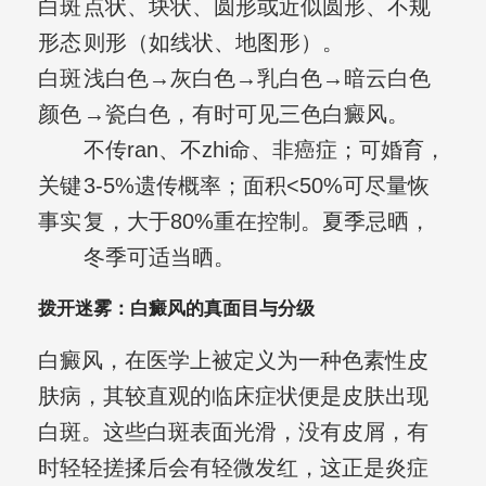
白斑
点状、块状、圆形或近似圆形、不规
形态
则形（如线状、地图形）。
白斑
浅白色→灰白色→乳白色→暗云白色
颜色
→瓷白色，有时可见三色白癜风。
不传ran、不zhi命、非癌症；可婚育，
关键
3-5%遗传概率；面积<50%可尽量恢
事实
复，大于80%重在控制。夏季忌晒，
冬季可适当晒。
拨开迷雾：白癜风的真面目与分级
白癜风，在医学上被定义为一种色素性皮
肤病，其较直观的临床症状便是皮肤出现
白斑。这些白斑表面光滑，没有皮屑，有
时轻轻搓揉后会有轻微发红，这正是炎症