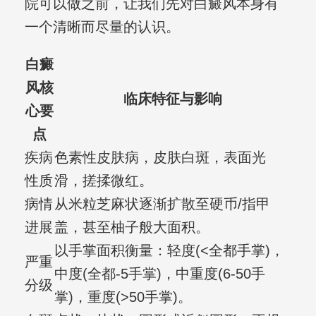
院可以做之前，让我们先对白癜风本身有
一个清晰而尽量的认识。
白癜
风核
临床特征与影响
心要
点
疾病
色素性皮肤病，皮肤白斑，表面光
性质
滑，搓揉微红。
病情
从米粒芝麻状逐渐扩散至硬币/指甲
进展
盖，甚至柚子般大面积。
以手掌面积衡量：轻度(<全都手掌)，
严重
中度(全都-5手掌)，中重度(6-50手
分级
掌)，重度(>50手掌)。