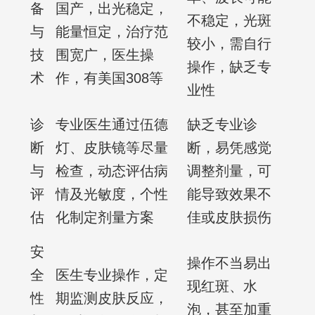
备
国产，出光稳定，
不稳定，光斑
与
能量恒定，治疗范
较小，需自行
技
围宽广，医生操
操作，缺乏专
术
作，有美国308等
业性
诊
专业医生通过伍德
缺乏专业诊
断
灯、皮肤镜等尽量
断，易凭感觉
与
检查，动态评估病
调整剂量，可
评
情及光敏度，个性
能导致效果不
估
化制定剂量方案
佳或皮肤损伤
安
操作不当易出
全
医生专业操作，定
现红斑、水
性
期监测皮肤反应，
泡，甚至加重