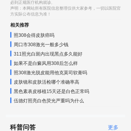
必到正规医疗机构就诊,
声明：本网站所有医院信息整理仅供大家参考，一切以医院官
方实际公布信息为准！
相关推荐
照308会得皮肤癌吗
周口市308激光一般多少钱
311照光白斑内出现黑点多久能好
如果不是白癜风用308后怎么样
照308激光脱皮能用他克莫司软膏吗
皮肤镜和皮肤活检哪个准确率高
黑色素表皮移植15天还是白色正常吗
伍德灯照亮白色荧光严重吗为什么
科普问答
更多