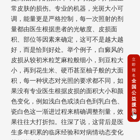
常皮肤的损伤。专业的机器，光斑大小可
调，能量更是严格控制，每一次照射的剂
量都由医生根据患者的光敏度、皮损面
积、部位等因素来确定，这可不是越大越
好，而是恰到好处。举个例子，白癜风的
皮损从较初米粒芝麻粒般细小，到豆粒大
立
即
小，再到花生米、硬币甚至柚子般的大面
报
名
积，每一种状态对光照的要求都不同，如
全
国
果没有专业医生根据皮损的面积大小和颜
公
益
色变化，例如浅白色或淡白色到乳白色、
援
助
瓷白色这一渐进过程来精确调整剂量，效
果往往大打折扣。往深了说，这背后是医
生多年积累的临床经验和对病情动态变化